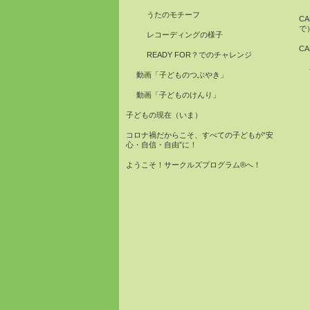
うたのモチーフ
C
で
レコーディングの様子
C
READY FOR？でのチャレンジ
動画「子どものつぶやき」
動画「子どものけんり」
子どもの現在（いま）
コロナ禍だからこそ、すべての子どもが“安
心・自信・自由”に！
ようこそ！サークルズプログラム®へ！