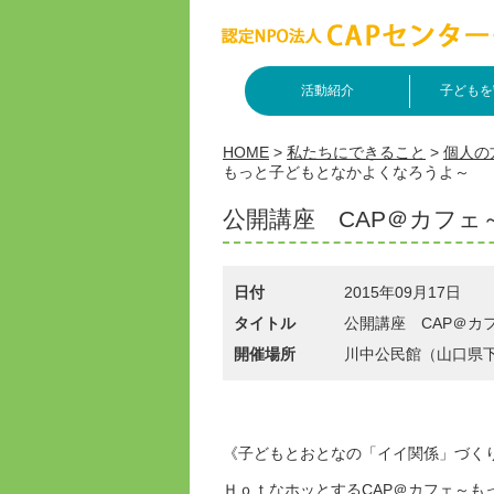
活動紹介
子どもを
HOME
>
私たちにできること
>
個人の
もっと子どもとなかよくなろうよ～
公開講座 CAP＠カフ
日付
2015年09月17日
タイトル
公開講座 CAP＠カ
開催場所
川中公民館（山口県下関
《子どもとおとなの「イイ関係」づく
ＨｏｔなホッとするCAP＠カフェ～も