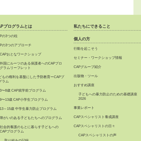
APプログラムとは
私たちにできること
APの3つの柱
個人の方
APの3つのアプローチ
行動を起こそう
CAPおとなワークショップ
セミナー・ワークショップ情報
外国にルーツのある保護者へのCAPプロ
CAPグループ紹介
グラムリーフレット
出版物・ツール
どもの権利を基盤にした予防教育ーCAPプ
グラム
おすすめ講座
3〜8歳 CAP就学前プログラム
子どもへの暴力防止のための基礎講座
2026
9〜13歳 CAP小学生プログラム
事業レポート
13～15歳 中学生暴力防止プログラム
CAPスペシャリスト養成講座
障がいのある子どもたちへのプログラム
CAPスペシャリストの日々
社会的養護のもとに暮らす子どもへの
CAPプログラム
CAPスペシャリストの声
取り組みの記録