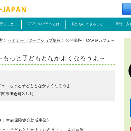
守ること
CAPプログラムとは
私たちにできること
寄付・入
方
>
セミナー・ワークショプ情報
>
公開講座 CAP＠カフェ～
ェ～もっと子どもとなかよくなろうよ～
フェ～もっと子どもとなかよくなろうよ～
市伊倉町2-1-1）
り：生命保険協会助成事業》
っと！子どもとなかよくなろうよ～ ４回開催