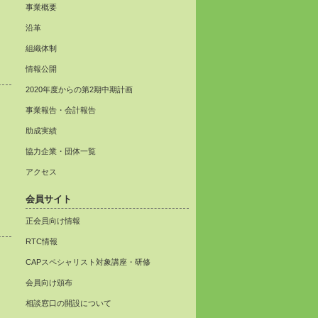
事業概要
沿革
組織体制
情報公開
2020年度からの第2期中期計画
事業報告・会計報告
助成実績
協力企業・団体一覧
アクセス
会員サイト
正会員向け情報
RTC情報
CAPスペシャリスト対象講座・研修
会員向け頒布
相談窓口の開設について