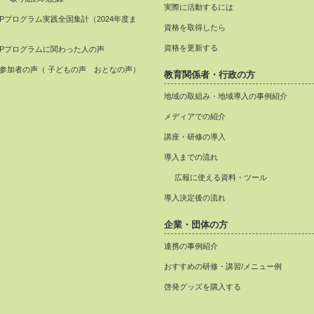
実際に活動するには
APプログラム実践全国集計（2024年度ま
資格を取得したら
）
資格を更新する
APプログラムに関わった人の声
参加者の声（ 子どもの声 おとなの声）
教育関係者・行政の方
地域の取組み・地域導入の事例紹介
メディアでの紹介
講座・研修の導入
導入までの流れ
広報に使える資料・ツール
導入決定後の流れ
企業・団体の方
連携の事例紹介
おすすめの研修・講習/メニュー例
啓発グッズを購入する