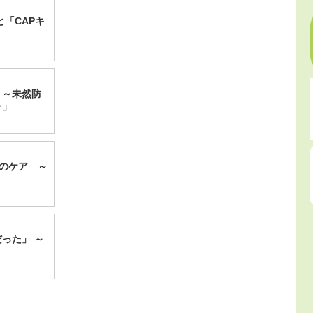
「CAPキ
！～未然防
～」
心のケア ～
った」 ～