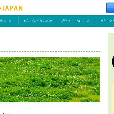
守ること
CAPプログラムとは
私たちにできること
寄付・入