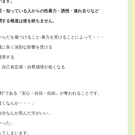
います。
罰・知っている人からの性暴力・誘拐・連れ去りなど
関する報道は後を絶ちません。
からだを傷つけること‐暴力を受けることによって・・・
成に長く深刻な影響を受ける
侵害する
、自己肯定感・自尊感情が低くなる
利”である『安心・自信・自由』が奪われることです。
ぼくなんか・・・」
自分なんか死んだ方がいい」
かった」
ってしまいます。