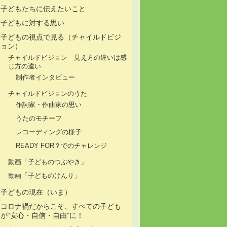
子どもたちに伝えたいこと
子どもに対する思い
子どもの視点で見る（チャイルドビジ
ョン）
チャイルドビジョン 見え方の違いは感
じ方の違い
制作者インタビュー
チャイルドビジョンのうた
作詞家・作曲家の思い
うたのモチーフ
レコーディングの様子
READY FOR？でのチャレンジ
動画「子どものつぶやき」
動画「子どものけんり」
子どもの現在（いま）
コロナ禍だからこそ、すべての子ども
が“安心・自信・自由”に！