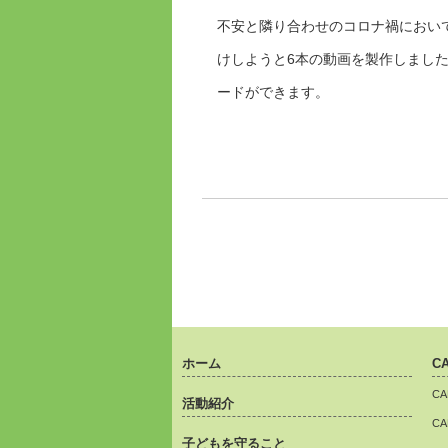
不安と隣り合わせのコロナ禍におい
けしようと6本の動画を製作しました
ードができます。
ホーム
C
C
活動紹介
C
子どもを守ること