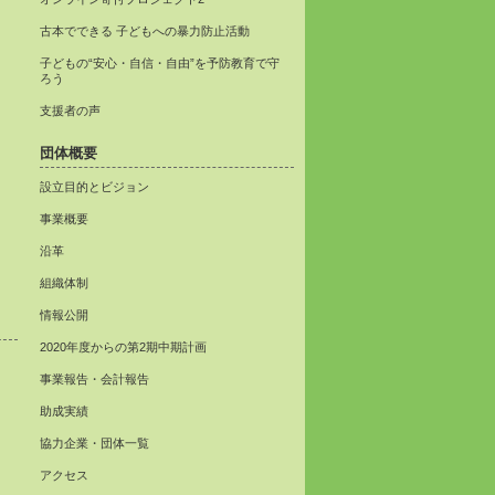
古本でできる 子どもへの暴力防止活動
子どもの“安心・自信・自由”を予防教育で守
ろう
支援者の声
団体概要
設立目的とビジョン
事業概要
沿革
組織体制
情報公開
2020年度からの第2期中期計画
事業報告・会計報告
助成実績
協力企業・団体一覧
アクセス