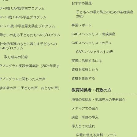
おすすめ講座
3〜8歳 CAP就学前プログラム
子どもへの暴力防止のための基礎講座
2026
9〜13歳 CAP小学生プログラム
事業レポート
13～15歳 中学生暴力防止プログラム
CAPスペシャリスト養成講座
障がいのある子どもたちへのプログラム
CAPスペシャリストの日々
社会的養護のもとに暮らす子どもへの
CAPプログラム
CAPスペシャリストの声
取り組みの記録
実際に活動するには
APプログラム実践全国集計（2024年度ま
資格を取得したら
）
資格を更新する
APプログラムに関わった人の声
参加者の声（ 子どもの声 おとなの声）
教育関係者・行政の方
地域の取組み・地域導入の事例紹介
メディアでの紹介
講座・研修の導入
導入までの流れ
広報に使える資料・ツール