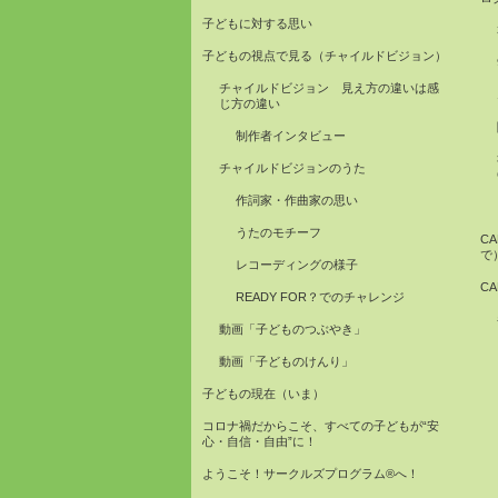
子どもに対する思い
子どもの視点で見る（チャイルドビジョン）
チャイルドビジョン 見え方の違いは感
じ方の違い
制作者インタビュー
チャイルドビジョンのうた
作詞家・作曲家の思い
うたのモチーフ
C
で
レコーディングの様子
C
READY FOR？でのチャレンジ
動画「子どものつぶやき」
動画「子どものけんり」
子どもの現在（いま）
コロナ禍だからこそ、すべての子どもが“安
心・自信・自由”に！
ようこそ！サークルズプログラム®へ！