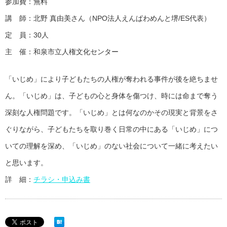
参加費：無料
講 師：北野 真由美さん（NPO法人えんぱわめんと堺/ES代表）
定 員：30人
主 催：和泉市立人権文化センター
「いじめ」により子どもたちの人権が奪われる事件が後を絶ちませ
ん。「いじめ」は、子どもの心と身体を傷つけ、時には命まで奪う
深刻な人権問題です。「いじめ」とは何なのかその現実と背景をさ
ぐりながら、子どもたちを取り巻く日常の中にある「いじめ」につ
いての理解を深め、「いじめ」のない社会について一緒に考えたい
と思います。
詳 細：
チラシ・申込み書