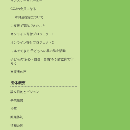
マンスリーサポーター
CCJの会員になる
寄付金控除について
ご支援で実現できたこと
オンライン寄付プロジェクト1
オンライン寄付プロジェクト2
古本でできる 子どもへの暴力防止活動
子どもの“安心・自信・自由”を予防教育で守
ろう
支援者の声
団体概要
設立目的とビジョン
事業概要
沿革
組織体制
情報公開