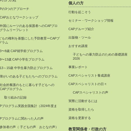
APの3つの柱
個人の方
APの3つのアプローチ
行動を起こそう
CAPおとなワークショップ
セミナー・ワークショップ情報
外国にルーツのある保護者へのCAPプロ
CAPグループ紹介
グラムリーフレット
出版物・ツール
どもの権利を基盤にした予防教育ーCAPプ
グラム
おすすめ講座
3〜8歳 CAP就学前プログラム
子どもへの暴力防止のための基礎講座
2026
9〜13歳 CAP小学生プログラム
事業レポート
13～15歳 中学生暴力防止プログラム
CAPスペシャリスト養成講座
障がいのある子どもたちへのプログラム
CAPスペシャリストの日々
社会的養護のもとに暮らす子どもへの
CAPプログラム
CAPスペシャリストの声
取り組みの記録
実際に活動するには
APプログラム実践全国集計（2024年度ま
資格を取得したら
）
資格を更新する
APプログラムに関わった人の声
参加者の声（ 子どもの声 おとなの声）
教育関係者・行政の方