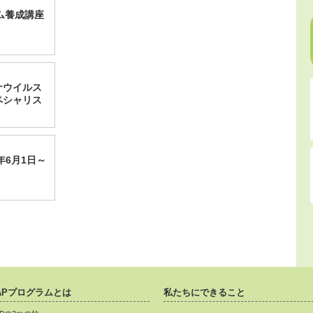
ム養成講座
ロナウイルス
ペシャリス
年6月1日～
APプログラムとは
私たちにできること