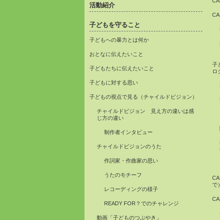
C
活動紹介
C
子どもを守ること
子どもへの暴力とは何か
おとなに伝えたいこと
子
子どもたちに伝えたいこと
ロ
子どもに対する思い
子どもの視点で見る（チャイルドビジョン）
チャイルドビジョン 見え方の違いは感
じ方の違い
制作者インタビュー
チャイルドビジョンのうた
作詞家・作曲家の思い
うたのモチーフ
C
で
レコーディングの様子
C
READY FOR？でのチャレンジ
動画「子どものつぶやき」