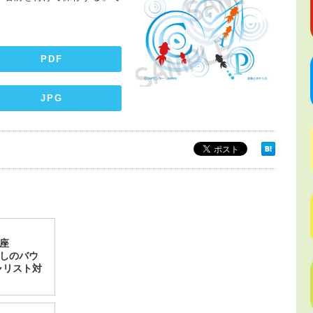
PDF
JPG
座
たしのバウ
ャリスト対