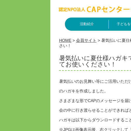
活動紹介
子どもを
HOME
>
会員サイト
>
暑気払いに夏仕
さい！
暑気払いに夏仕様ハガキ
てお使いください！
暑気払いのお見舞い等にご活用いただけ
のハガキを作成しました。
さまざまな形でCAPのメッセージを届
会の中に行き渡らせることができれば
ハガキは以下からダウンロードするこ
※JPGは画像表示後、右クリックして