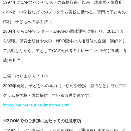
1997年にCAPスペシャリストの資格取得。以来、幼稚園・保育所・
小学校・中学校などでのプログラム実践に携わる。専門は子どもの
権利、子どもへの暴力防止。
2004年からCAPセンター・JAPANの団体運営に携わり、2011年か
ら現職。保育士研修や大学・NPO団体の人権研修の企画・講師とし
て活動しながら、主としてCAP実践者のトレーニング部門(養成・育
成)を担当。
主催：はりまＣＡＰリバ
2003年発足、子どもへの暴力（いじめや誘拐、虐待など）防止プロ
グラムを学校・園に提供している市民団体です。
https://harimacapriba.jimdofree.com/
※ZOOMでのご参加にあたっての注意事項
ZOOMは、インターネット回線を利用した通信を利用するため、イ