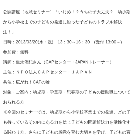
公開講座（地域セミナー）「いじめ！？うちの子大丈夫？ 幼少期
から小学校までの子どもの発達に沿った子どものトラブル解決
法！」
日時：2013/03/20(水・祝) 13：30～16：30 (受付 13:00～)
参加費：無料
講師：重永侑紀さん（CAPセンター・JAPANトレーナー）
主催：ＮＰＯ法人ＣＡＰセンター・ＪＡＰＡＮ
共催：広がれ！CAPの輪
対象・ご案内：幼児期・学童期・思春期の子どもの援助職について
おられる方
※今回のセミナーでは、幼児期から小学校卒業までの発達、どの子
も持っているその内にある力を信じ子どもの問題解決力を活性化す
る関わり方、さらに子どもの感覚を育む大切さを学び、子どもの育