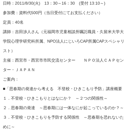
日時：2011/8/30(火) 13：30～16：30 (受付 13:10～)
参加費：資料代500円（当日受付にてお支払ください）
定員：40名
講師：吉田渉人さん（元福岡市児童相談所嘱託職員・久留米大学大
学院心理学研究科所属、NPO法人にじいろCAP所属CAPスペシャリ
スト）
主催：西宮市・西宮市市民交流センター ＮＰＯ法人ＣＡＰセン
ター・ＪＡＰＡＮ
ご案内：
■「思春期の発達から考える 不登校・ひきこもり予防」講座概要
１．不登校・ひきこもりとはなにか？ ～２つの関係性～
２．思春期の発達 ～思春期には一体なにが起こっているのか？～
３．不登校・ひきこもりを予防する関係性 ～思春期を恐れないた
めに～