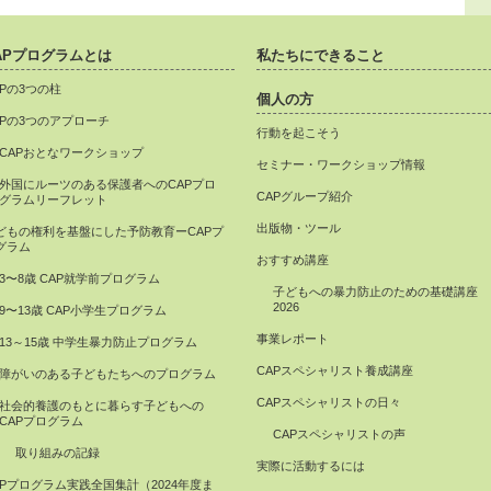
APプログラムとは
私たちにできること
APの3つの柱
個人の方
APの3つのアプローチ
行動を起こそう
CAPおとなワークショップ
セミナー・ワークショップ情報
外国にルーツのある保護者へのCAPプロ
CAPグループ紹介
グラムリーフレット
出版物・ツール
どもの権利を基盤にした予防教育ーCAPプ
グラム
おすすめ講座
3〜8歳 CAP就学前プログラム
子どもへの暴力防止のための基礎講座
2026
9〜13歳 CAP小学生プログラム
事業レポート
13～15歳 中学生暴力防止プログラム
CAPスペシャリスト養成講座
障がいのある子どもたちへのプログラム
CAPスペシャリストの日々
社会的養護のもとに暮らす子どもへの
CAPプログラム
CAPスペシャリストの声
取り組みの記録
実際に活動するには
APプログラム実践全国集計（2024年度ま