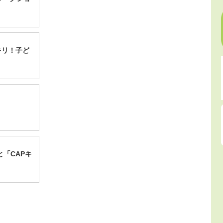
キリ！子ど
「CAPキ