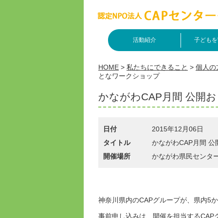
活動紹介
子どもを
HOME
>
私たちにできること
>
個人の
となワークショップ
かながわCAP月間 公開
日付
2015年12月06日
タイトル
かながわCAP月間 
開催場所
かながわ県民センター
神奈川県内のCAPグループが、県内5
事前申し込みは、開催を担当するCAP