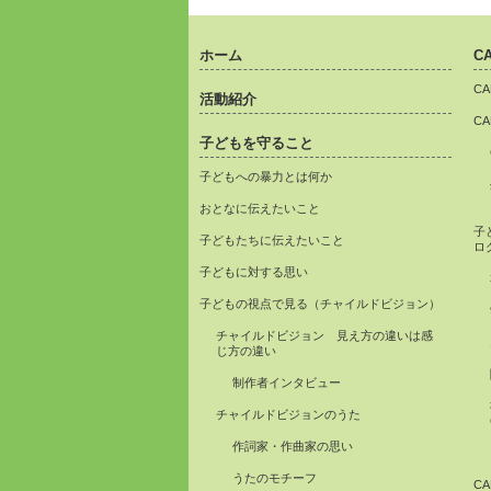
ホーム
C
C
活動紹介
C
子どもを守ること
子どもへの暴力とは何か
おとなに伝えたいこと
子
子どもたちに伝えたいこと
ロ
子どもに対する思い
子どもの視点で見る（チャイルドビジョン）
チャイルドビジョン 見え方の違いは感
じ方の違い
制作者インタビュー
チャイルドビジョンのうた
作詞家・作曲家の思い
うたのモチーフ
C