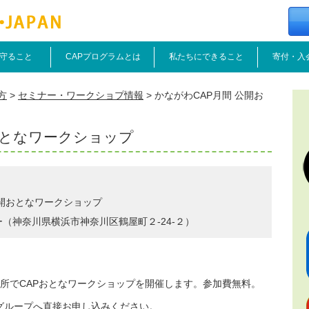
守ること
CAPプログラムとは
私たちにできること
寄付・入
方
>
セミナー・ワークショプ情報
>
かながわCAP月間 公開お
おとなワークショップ
公開おとなワークショップ
（神奈川県横浜市神奈川区鶴屋町２-24-２）
か所でCAPおとなワークショップを開催します。参加費無料。
グループへ直接お申し込みください。