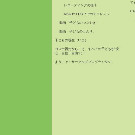
で
レコーディングの様子
C
READY FOR？でのチャレンジ
動画「子どものつぶやき」
動画「子どものけんり」
子どもの現在（いま）
コロナ禍だからこそ、すべての子どもが“安
心・自信・自由”に！
ようこそ！サークルズプログラム®へ！