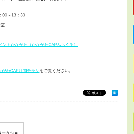
00～13：30
号室
メントかながわ（かながわCAPみらくる）
ながわCAP月間チラシ
をご覧ください。
ワークショ