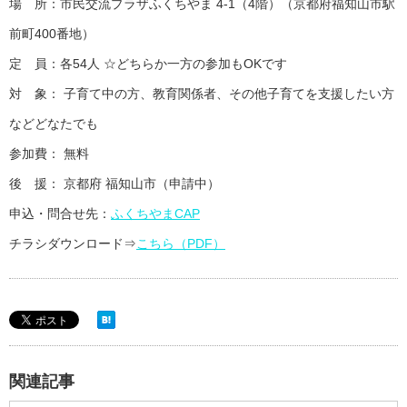
場 所：市民交流プラザふくちやま 4-1（4階）（京都府福知山市駅
前町400番地）
定 員：各54人 ☆どちらか一方の参加もOKです
対 象： 子育て中の方、教育関係者、その他子育てを支援したい方
などどなたでも
参加費： 無料
後 援： 京都府 福知山市（申請中）
申込・問合せ先：
ふくちやまCAP
チラシダウンロード⇒
こちら（PDF）
関連記事