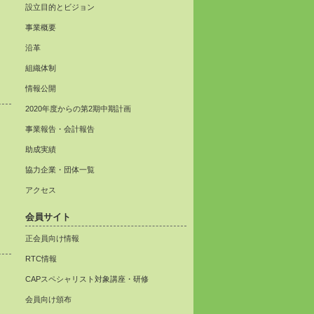
設立目的とビジョン
事業概要
沿革
組織体制
情報公開
2020年度からの第2期中期計画
事業報告・会計報告
助成実績
協力企業・団体一覧
アクセス
会員サイト
正会員向け情報
RTC情報
CAPスペシャリスト対象講座・研修
会員向け頒布