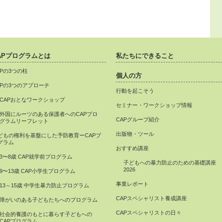
APプログラムとは
私たちにできること
APの3つの柱
個人の方
APの3つのアプローチ
行動を起こそう
CAPおとなワークショップ
セミナー・ワークショップ情報
外国にルーツのある保護者へのCAPプロ
CAPグループ紹介
グラムリーフレット
出版物・ツール
どもの権利を基盤にした予防教育ーCAPプ
グラム
おすすめ講座
3〜8歳 CAP就学前プログラム
子どもへの暴力防止のための基礎講座
2026
9〜13歳 CAP小学生プログラム
事業レポート
13～15歳 中学生暴力防止プログラム
CAPスペシャリスト養成講座
障がいのある子どもたちへのプログラム
CAPスペシャリストの日々
社会的養護のもとに暮らす子どもへの
CAPプログラム