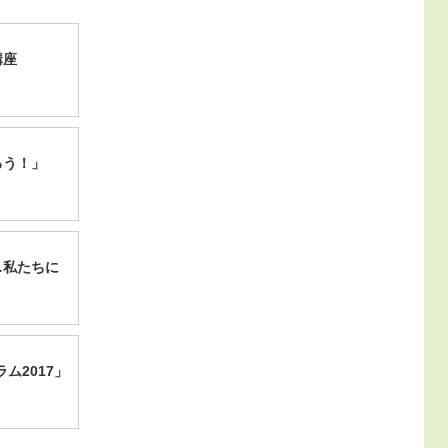
講座
ろう！」
…私たちに
ム2017」