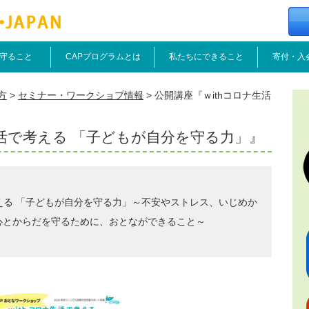
守ること
CAPプログラムとは
私たちにできること
寄付・入
方
>
セミナー・ワークショプ情報
>
公開講座『ｗithコロナ生活
生活で考える 「子どもが自分を守る力」』
考える 「子どもが自分を守る力」～不安やストレス、いじめか
心とからだを守るために、おとなができること～