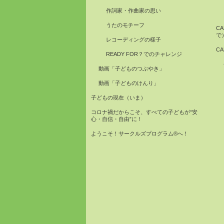
作詞家・作曲家の思い
うたのモチーフ
C
で
レコーディングの様子
C
READY FOR？でのチャレンジ
動画「子どものつぶやき」
動画「子どものけんり」
子どもの現在（いま）
コロナ禍だからこそ、すべての子どもが“安
心・自信・自由”に！
ようこそ！サークルズプログラム®へ！