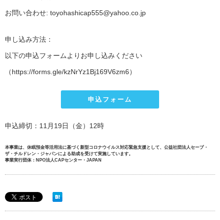
お問い合わせ: toyohashicap555@yahoo.co.jp
申し込み方法：
以下の申込フォームよりお申し込みください
（https://forms.gle/kzNrYz1Bj169V6zm6）
申込フォーム
申込締切：11月19日（金）12時
本事業は、休眠預金等活用法に基づく新型コロナウイルス対応緊急支援として、公益社団法人セーブ・
ザ・チルドレン・ジャパンによる助成を受けて実施しています。
事業実行団体：NPO法人CAPセンター・JAPAN