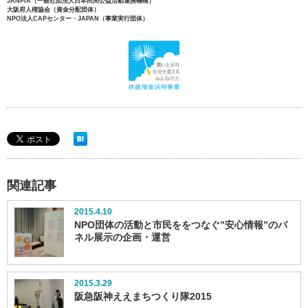
JANPIA（一般社団法人日本民間公益活動連携機構）
大阪府人権協会（資金分配団体）
NPO法人CAPセンター・JAPAN（事業実行団体）
関連記事
2015.4.10
NPO団体の活動と市民ををつなぐ”安心情報”のパ
ネル展示の企画・運営
2015.3.29
阪急阪神ええまちつくり隊2015