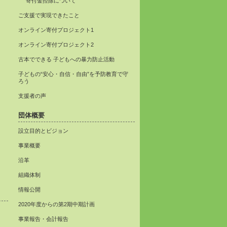
寄付金控除について
ご支援で実現できたこと
オンライン寄付プロジェクト1
オンライン寄付プロジェクト2
古本でできる 子どもへの暴力防止活動
子どもの“安心・自信・自由”を予防教育で守
ろう
支援者の声
団体概要
設立目的とビジョン
事業概要
沿革
組織体制
情報公開
2020年度からの第2期中期計画
事業報告・会計報告