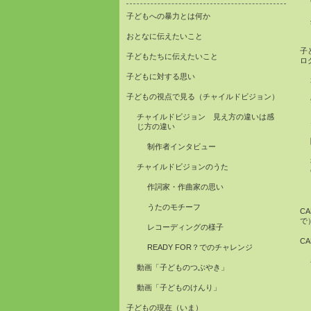
子どもへの暴力とは何か
おとなに伝えたいこと
子
子どもたちに伝えたいこと
ロ
子どもに対する思い
子どもの視点で見る（チャイルドビジョン）
チャイルドビジョン 見え方の違いは感
じ方の違い
制作者インタビュー
チャイルドビジョンのうた
作詞家・作曲家の思い
うたのモチーフ
C
で
レコーディングの様子
C
READY FOR？でのチャレンジ
動画「子どものつぶやき」
動画「子どものけんり」
子どもの現在（いま）