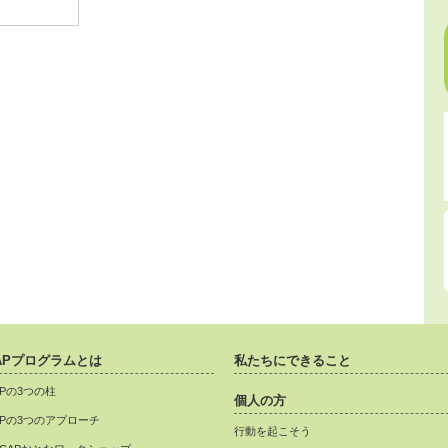
APプログラムとは
私たちにできること
APの3つの柱
個人の方
APの3つのアプローチ
行動を起こそう