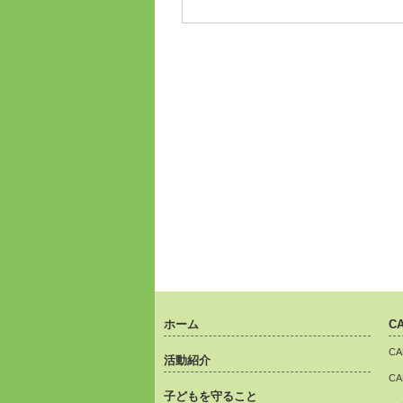
ホーム
C
C
活動紹介
C
子どもを守ること