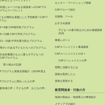
CAPおとなワークショップ
セミナー・ワークショップ情報
外国にルーツのある保護者へのCAPプロ
CAPグループ紹介
グラムリーフレット
出版物・ツール
どもの権利を基盤にした予防教育ーCAPプ
グラム
おすすめ講座
3〜8歳 CAP就学前プログラム
子どもへの暴力防止のための基礎講座
2026
9〜13歳 CAP小学生プログラム
事業レポート
13～15歳 中学生暴力防止プログラム
CAPスペシャリスト養成講座
障がいのある子どもたちへのプログラム
CAPスペシャリストの日々
社会的養護のもとに暮らす子どもへの
CAPプログラム
CAPスペシャリストの声
取り組みの記録
実際に活動するには
APプログラム実践全国集計（2024年度ま
資格を取得したら
）
資格を更新する
APプログラムに関わった人の声
参加者の声（ 子どもの声 おとなの声）
教育関係者・行政の方
地域の取組み・地域導入の事例紹介
メディアでの紹介