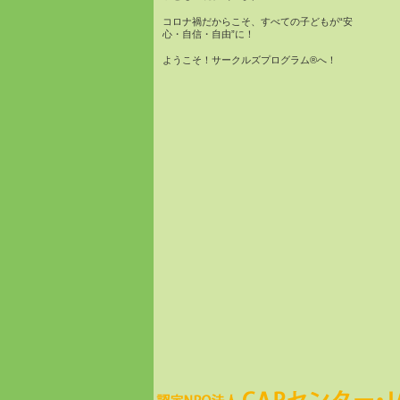
コロナ禍だからこそ、すべての子どもが“安
心・自信・自由”に！
ようこそ！サークルズプログラム®へ！