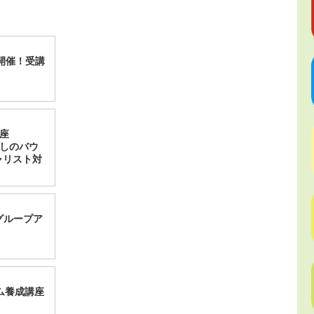
座開催！受講
】
座
たしのバウ
ャリスト対
録グループア
ム養成講座