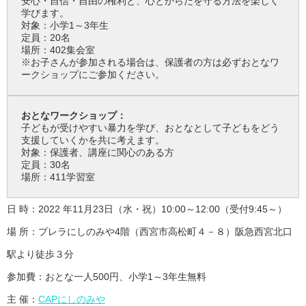
安心・自信・自由の権利と、心とからだを守る方法を楽しく
学びます。
対象：小学1～3年生
定員：20名
場所：402集会室
※お子さんが参加される場合は、保護者の方は必ずおとなワ
ークショップにご参加ください。
おとなワークショップ：
子どもが受けやすい暴力を学び、おとなとして子どもをどう
支援していくかを共に考えます。
対象：保護者、講座に関心のある方
定員：30名
場所：411学習室
日 時：2022 年11月23日（水・祝）10:00～12:00（受付9:45～）
場 所：プレラにしのみや4階（西宮市高松町４－８）阪急西宮北口
駅より徒歩３分
参加費：おとな一人500円、小学1～3年生無料
主 催：
CAPにしのみや