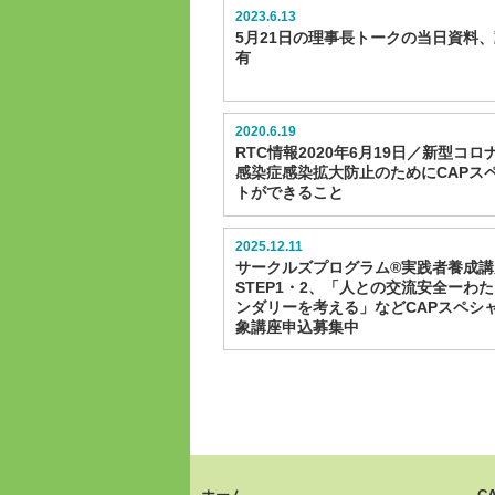
2023.6.13
5月21日の理事長トークの当日資料
有
2020.6.19
RTC情報2020年6月19日／新型コ
感染症感染拡大防止のためにCAPス
トができること
2025.12.11
サークルズプログラム®実践者養成講
STEP1・2、「人との交流安全ーわ
ンダリーを考える」などCAPスペシ
象講座申込募集中