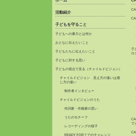
ホーム
C
C
活動紹介
C
子どもを守ること
子どもへの暴力とは何か
おとなに伝えたいこと
子
子どもたちに伝えたいこと
ロ
子どもに対する思い
子どもの視点で見る（チャイルドビジョン）
チャイルドビジョン 見え方の違いは感
じ方の違い
制作者インタビュー
チャイルドビジョンのうた
作詞家・作曲家の思い
うたのモチーフ
C
で
レコーディングの様子
C
READY FOR？でのチャレンジ