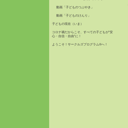
動画「子どものつぶやき」
動画「子どものけんり」
子どもの現在（いま）
コロナ禍だからこそ、すべての子どもが“安
心・自信・自由”に！
ようこそ！サークルズプログラム®へ！