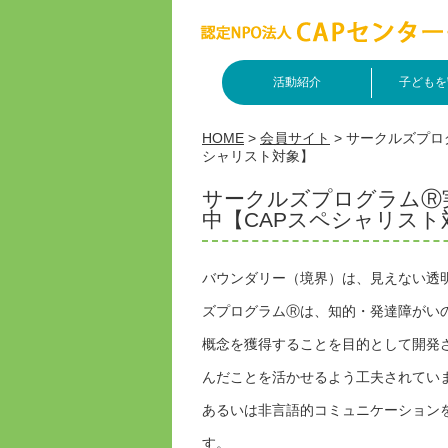
活動紹介
子どもを
HOME
>
会員サイト
>
サークルズプロ
シャリスト対象】
サークルズプログラムⓇ実
中【CAPスペシャリスト
バウンダリー（境界）は、見えない透
ズプログラムⓇは、知的・発達障がい
概念を獲得することを目的として開発
んだことを活かせるよう工夫されてい
あるいは非言語的コミュニケーション
す。