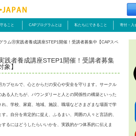
守ること
CAPプログラムとは
私たちにできること
寄付・入
グラムⓇ実践者養成講座STEP1開催！受講者募集中【CAPスペ
践者養成講座STEP1開催！受講者募集
対象】
明カプセルで、心とからだの安心や安全を守ります。サークル
のある人たちが、バウンダリーと人との関係性の構築といった
され、学校、家庭、地域、施設、職場などさまざまな場面で学
ます。自分を肯定的に捉え、ふるまい、周囲の人々と言語的、
をするにはどうしたらいいかを、実践的かつ体系的に伝えま