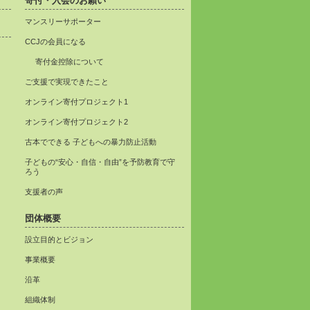
寄付・入会のお願い
マンスリーサポーター
CCJの会員になる
寄付金控除について
ご支援で実現できたこと
オンライン寄付プロジェクト1
オンライン寄付プロジェクト2
古本でできる 子どもへの暴力防止活動
子どもの“安心・自信・自由”を予防教育で守
ろう
支援者の声
団体概要
設立目的とビジョン
事業概要
沿革
組織体制