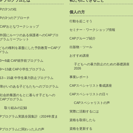
APプログラムとは
私たちにできること
APの3つの柱
個人の方
APの3つのアプローチ
行動を起こそう
CAPおとなワークショップ
セミナー・ワークショップ情報
外国にルーツのある保護者へのCAPプロ
CAPグループ紹介
グラムリーフレット
出版物・ツール
どもの権利を基盤にした予防教育ーCAPプ
グラム
おすすめ講座
3〜8歳 CAP就学前プログラム
子どもへの暴力防止のための基礎講座
2026
9〜13歳 CAP小学生プログラム
事業レポート
13～15歳 中学生暴力防止プログラム
CAPスペシャリスト養成講座
障がいのある子どもたちへのプログラム
CAPスペシャリストの日々
社会的養護のもとに暮らす子どもへの
CAPプログラム
CAPスペシャリストの声
取り組みの記録
実際に活動するには
APプログラム実践全国集計（2024年度ま
資格を取得したら
）
資格を更新する
APプログラムに関わった人の声