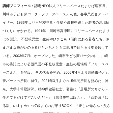
講師プロフィール
：認定NPO法人フリースペースたまりば理事長。
川崎市子ども夢パーク・フリースペースえん他、各事業総合アドバ
イザー。1986年より不登校児童・生徒や高校中退した若者の居場所
づくりにかかわる。1991年、川崎市高津区にフリースペースたまり
ばを開設。 不登校児童・生徒やひきこもり傾向にある若者たち、さ
まざまな障がいのあるひとたちとともに地域で育ちあう場を続けて
いる。2003年7月にオープンした川崎市子ども夢パーク内に、川崎
市の委託により公設民営の不登校児童・生徒の居場所「フリースペ
ースえん」を開設、 その代表を務め、2006年4月より川崎市子ども
夢パークの所長に就任。2021年3月までの15年間所長を務めた。神
奈川大学非常勤講師。精神保健福祉士。著書に『居場所のちから－
生きてるだけですごいんだ－』（教育史料出版会）、『西野流「ゆ
る親」のすすめ<上>7歳までのお守りBOOK～「正しい母さん・父さ