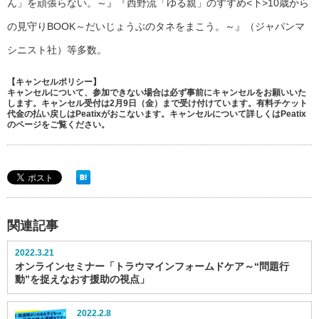
ん」を頑張らない。～』『西野流「ゆる親」のすすめ<下>10歳から
の見守りBOOK～だいじょうぶのタネをまこう。～』（ジャパンマ
シニスト社）等多数。
【キャンセルポリシー】
キャンセルについて、参加できない場合は必ず事前にキャンセルをお願いいた
します。キャンセル受付は2月9日（金）まで受け付けています。有料チケット
代金の払い戻しはPeatixがおこないます。キャンセルについて詳しくはPeatix
のページをご覧ください。
関連記事
2022.3.21
オンラインセミナー「トラウマインフォームドケア～“問題行
動”を捉えなおす援助の視点」
2022.2.8