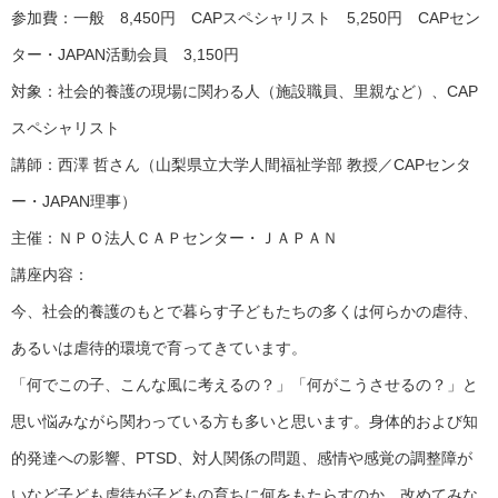
参加費：一般 8,450円 CAPスペシャリスト 5,250円 CAPセン
ター・JAPAN活動会員 3,150円
対象：社会的養護の現場に関わる人（施設職員、里親など）、CAP
スペシャリスト
講師：西澤 哲さん（山梨県立大学人間福祉学部 教授／CAPセンタ
ー・JAPAN理事）
主催：ＮＰＯ法人ＣＡＰセンター・ＪＡＰＡＮ
講座内容：
今、社会的養護のもとで暮らす子どもたちの多くは何らかの虐待、
あるいは虐待的環境で育ってきています。
「何でこの子、こんな風に考えるの？」「何がこうさせるの？」と
思い悩みながら関わっている方も多いと思います。身体的および知
的発達への影響、PTSD、対人関係の問題、感情や感覚の調整障が
いなど子ども虐待が子どもの育ちに何をもたらすのか、改めてみな