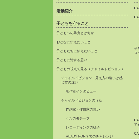
C
活動紹介
C
子どもを守ること
子どもへの暴力とは何か
おとなに伝えたいこと
子
子どもたちに伝えたいこと
ロ
子どもに対する思い
子どもの視点で見る（チャイルドビジョン）
チャイルドビジョン 見え方の違いは感
じ方の違い
制作者インタビュー
チャイルドビジョンのうた
作詞家・作曲家の思い
うたのモチーフ
C
で
レコーディングの様子
C
READY FOR？でのチャレンジ