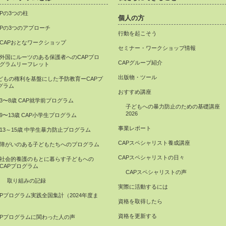
APの3つの柱
個人の方
APの3つのアプローチ
行動を起こそう
CAPおとなワークショップ
セミナー・ワークショップ情報
外国にルーツのある保護者へのCAPプロ
CAPグループ紹介
グラムリーフレット
出版物・ツール
どもの権利を基盤にした予防教育ーCAPプ
グラム
おすすめ講座
3〜8歳 CAP就学前プログラム
子どもへの暴力防止のための基礎講座
2026
9〜13歳 CAP小学生プログラム
事業レポート
13～15歳 中学生暴力防止プログラム
CAPスペシャリスト養成講座
障がいのある子どもたちへのプログラム
CAPスペシャリストの日々
社会的養護のもとに暮らす子どもへの
CAPプログラム
CAPスペシャリストの声
取り組みの記録
実際に活動するには
APプログラム実践全国集計（2024年度ま
資格を取得したら
）
資格を更新する
APプログラムに関わった人の声