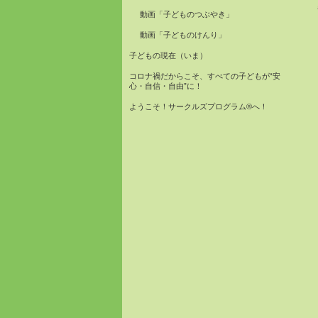
動画「子どものつぶやき」
動画「子どものけんり」
子どもの現在（いま）
コロナ禍だからこそ、すべての子どもが“安
心・自信・自由”に！
ようこそ！サークルズプログラム®へ！