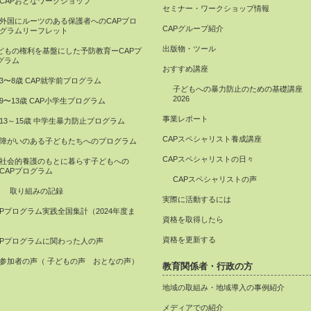
CAPおとなワークショップ
セミナー・ワークショップ情報
外国にルーツのある保護者へのCAPプロ
CAPグループ紹介
グラムリーフレット
出版物・ツール
どもの権利を基盤にした予防教育ーCAPプ
グラム
おすすめ講座
3〜8歳 CAP就学前プログラム
子どもへの暴力防止のための基礎講座
2026
9〜13歳 CAP小学生プログラム
事業レポート
13～15歳 中学生暴力防止プログラム
CAPスペシャリスト養成講座
障がいのある子どもたちへのプログラム
CAPスペシャリストの日々
社会的養護のもとに暮らす子どもへの
CAPプログラム
CAPスペシャリストの声
取り組みの記録
実際に活動するには
APプログラム実践全国集計（2024年度ま
資格を取得したら
）
資格を更新する
APプログラムに関わった人の声
参加者の声（ 子どもの声 おとなの声）
教育関係者・行政の方
地域の取組み・地域導入の事例紹介
メディアでの紹介