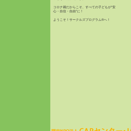
コロナ禍だからこそ、すべての子どもが“安
心・自信・自由”に！
ようこそ！サークルズプログラム®へ！