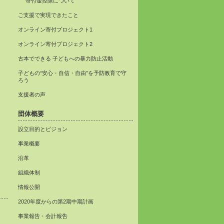
寄付金控除について
ご支援で実現できたこと
オンライン寄付プロジェクト1
オンライン寄付プロジェクト2
古本でできる 子どもへの暴力防止活動
子どもの“安心・自信・自由”を予防教育で守
ろう
支援者の声
団体概要
設立目的とビジョン
事業概要
沿革
組織体制
情報公開
2020年度からの第2期中期計画
事業報告・会計報告