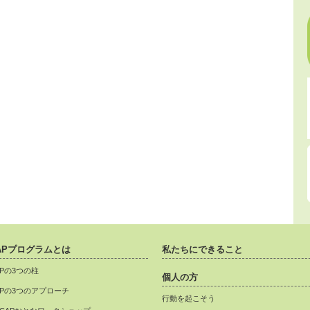
APプログラムとは
私たちにできること
APの3つの柱
個人の方
APの3つのアプローチ
行動を起こそう