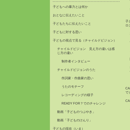
子どもへの暴力とは何か
おとなに伝えたいこと
子
子どもたちに伝えたいこと
ロ
子どもに対する思い
子どもの視点で見る（チャイルドビジョン）
チャイルドビジョン 見え方の違いは感
じ方の違い
制作者インタビュー
チャイルドビジョンのうた
作詞家・作曲家の思い
うたのモチーフ
C
で
レコーディングの様子
C
READY FOR？でのチャレンジ
動画「子どものつぶやき」
動画「子どものけんり」
子どもの現在（いま）