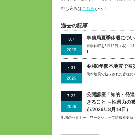
申し込みは
こちら
から！
過去の記事
事務局夏季休暇について
8.7
夏季休暇を8月12日（水)～
2026
1...
令和8年熊本地震で被
7.31
熊本地震で被災された皆様に
2026
公開講座「知的・発達
7.23
きること ～性暴力の
2026
市/2026年8月18日）
地域のセミナー・ワークショップ情報を更新