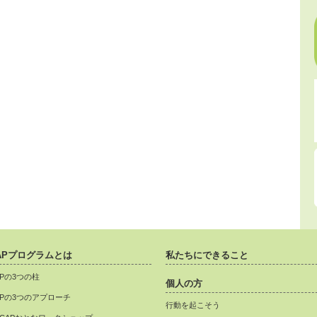
APプログラムとは
私たちにできること
APの3つの柱
個人の方
APの3つのアプローチ
行動を起こそう