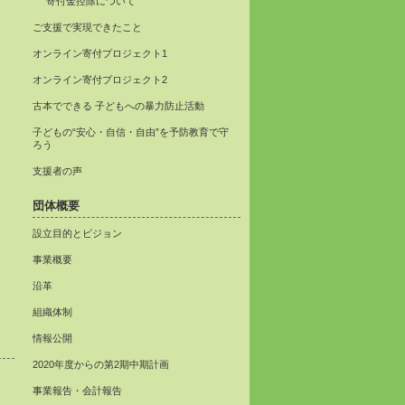
寄付金控除について
ご支援で実現できたこと
オンライン寄付プロジェクト1
オンライン寄付プロジェクト2
古本でできる 子どもへの暴力防止活動
子どもの“安心・自信・自由”を予防教育で守
ろう
支援者の声
団体概要
設立目的とビジョン
事業概要
沿革
組織体制
情報公開
2020年度からの第2期中期計画
事業報告・会計報告