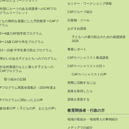
CAPおとなワークショップ
セミナー・ワークショップ情報
外国にルーツのある保護者へのCAPプロ
CAPグループ紹介
グラムリーフレット
出版物・ツール
どもの権利を基盤にした予防教育ーCAPプ
グラム
おすすめ講座
3〜8歳 CAP就学前プログラム
子どもへの暴力防止のための基礎講座
2026
9〜13歳 CAP小学生プログラム
事業レポート
13～15歳 中学生暴力防止プログラム
CAPスペシャリスト養成講座
障がいのある子どもたちへのプログラム
CAPスペシャリストの日々
社会的養護のもとに暮らす子どもへの
CAPプログラム
CAPスペシャリストの声
取り組みの記録
実際に活動するには
APプログラム実践全国集計（2024年度ま
資格を取得したら
）
資格を更新する
APプログラムに関わった人の声
参加者の声（ 子どもの声 おとなの声）
教育関係者・行政の方
地域の取組み・地域導入の事例紹介
メディアでの紹介