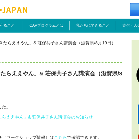
守ること
CAPプログラムとは
私たちにできること
寄付・入
たらええやん」& 荘保共子さん講演会（滋賀県/8月19日）
たらええやん」& 荘保共子さん講演会（滋賀県/8
した。
きたらええやん」& 荘保共子さん講演会のお知らせ
せ（ワークショップ情報）は
こちら
で確認できます。