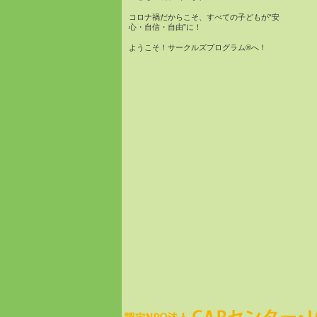
コロナ禍だからこそ、すべての子どもが“安
心・自信・自由”に！
ようこそ！サークルズプログラム®へ！