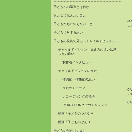
子どもへの暴力とは何か
おとなに伝えたいこと
子
子どもたちに伝えたいこと
ロ
子どもに対する思い
子どもの視点で見る（チャイルドビジョン）
チャイルドビジョン 見え方の違いは感
じ方の違い
制作者インタビュー
チャイルドビジョンのうた
作詞家・作曲家の思い
うたのモチーフ
C
で
レコーディングの様子
C
READY FOR？でのチャレンジ
動画「子どものつぶやき」
動画「子どものけんり」
子どもの現在（いま）