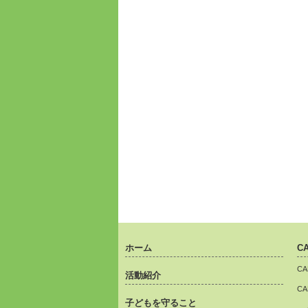
ホーム
C
C
活動紹介
C
子どもを守ること