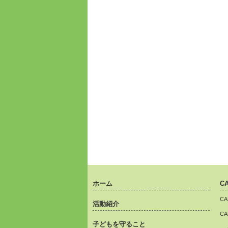
ホーム
C
C
活動紹介
C
子どもを守ること