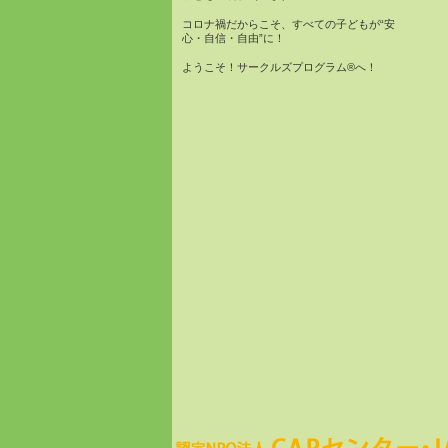
コロナ禍だからこそ、すべての子どもが“安
心・自信・自由”に！
ようこそ！サークルズプログラム®へ！