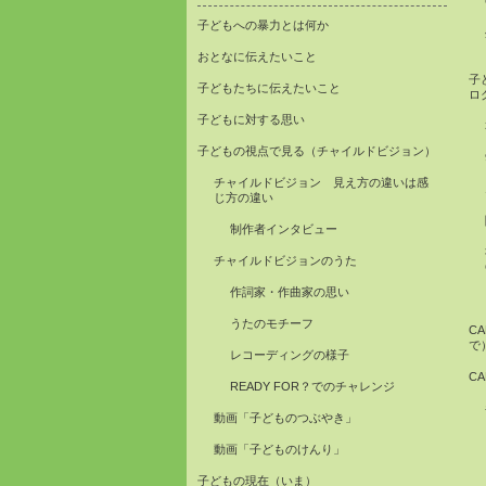
子どもへの暴力とは何か
おとなに伝えたいこと
子
子どもたちに伝えたいこと
ロ
子どもに対する思い
子どもの視点で見る（チャイルドビジョン）
チャイルドビジョン 見え方の違いは感
じ方の違い
制作者インタビュー
チャイルドビジョンのうた
作詞家・作曲家の思い
うたのモチーフ
C
で
レコーディングの様子
C
READY FOR？でのチャレンジ
動画「子どものつぶやき」
動画「子どものけんり」
子どもの現在（いま）