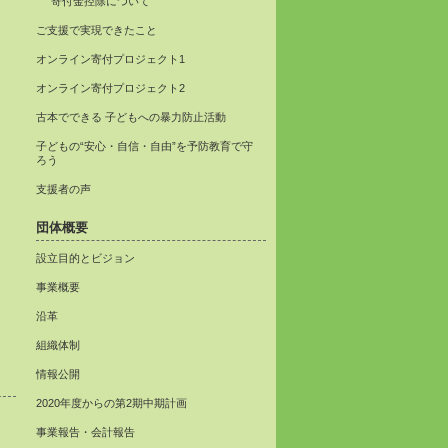
寄付金控除について
ご支援で実現できたこと
オンライン寄付プロジェクト1
オンライン寄付プロジェクト2
古本でできる 子どもへの暴力防止活動
子どもの“安心・自信・自由”を予防教育で守
ろう
支援者の声
団体概要
設立目的とビジョン
事業概要
沿革
組織体制
情報公開
2020年度からの第2期中期計画
事業報告・会計報告