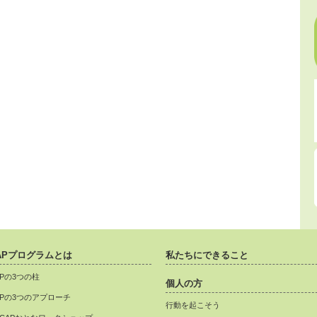
APプログラムとは
私たちにできること
APの3つの柱
個人の方
APの3つのアプローチ
行動を起こそう