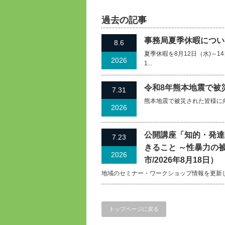
過去の記事
事務局夏季休暇について
8.6
夏季休暇を8月12日（水)～
2026
1...
令和8年熊本地震で被
7.31
熊本地震で被災された皆様に
2026
公開講座「知的・発達
7.23
きること ～性暴力の
2026
市/2026年8月18日）
地域のセミナー・ワークショップ情報を更新
トップページに戻る