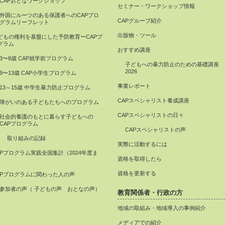
CAPおとなワークショップ
セミナー・ワークショップ情報
外国にルーツのある保護者へのCAPプロ
CAPグループ紹介
グラムリーフレット
出版物・ツール
どもの権利を基盤にした予防教育ーCAPプ
グラム
おすすめ講座
3〜8歳 CAP就学前プログラム
子どもへの暴力防止のための基礎講座
2026
9〜13歳 CAP小学生プログラム
事業レポート
13～15歳 中学生暴力防止プログラム
CAPスペシャリスト養成講座
障がいのある子どもたちへのプログラム
CAPスペシャリストの日々
社会的養護のもとに暮らす子どもへの
CAPプログラム
CAPスペシャリストの声
取り組みの記録
実際に活動するには
APプログラム実践全国集計（2024年度ま
資格を取得したら
）
資格を更新する
APプログラムに関わった人の声
参加者の声（ 子どもの声 おとなの声）
教育関係者・行政の方
地域の取組み・地域導入の事例紹介
メディアでの紹介