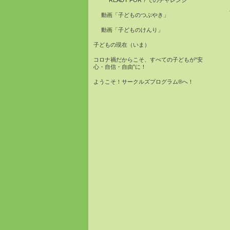
READY FOR？でのチャレンジ
動画「子どものつぶやき」
動画「子どものけんり」
子どもの現在（いま）
コロナ禍だからこそ、すべての子どもが“安
心・自信・自由”に！
ようこそ！サークルズプログラム®へ！