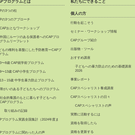
APプログラムとは
私たちにできること
APの3つの柱
個人の方
APの3つのアプローチ
行動を起こそう
CAPおとなワークショップ
セミナー・ワークショップ情報
外国にルーツのある保護者へのCAPプロ
CAPグループ紹介
グラムリーフレット
出版物・ツール
どもの権利を基盤にした予防教育ーCAPプ
グラム
おすすめ講座
3〜8歳 CAP就学前プログラム
子どもへの暴力防止のための基礎講座
2026
9〜13歳 CAP小学生プログラム
事業レポート
13～15歳 中学生暴力防止プログラム
CAPスペシャリスト養成講座
障がいのある子どもたちへのプログラム
CAPスペシャリストの日々
社会的養護のもとに暮らす子どもへの
CAPプログラム
CAPスペシャリストの声
取り組みの記録
実際に活動するには
APプログラム実践全国集計（2024年度ま
資格を取得したら
）
資格を更新する
APプログラムに関わった人の声