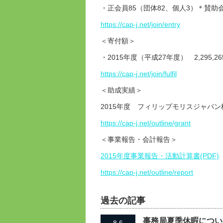
・正会員85（団体82、個人3）＊賛助会員
https://cap-j.net/join/entry
＜寄付額＞
・2015年度（平成27年度） 2,295,26
https://cap-j.net/join/fulfil
＜助成実績＞
2015年度 フィリップモリスジャパ
https://cap-j.net/outline/grant
＜事業報告・会計報告＞
2015年度事業報告・活動計算書(PDF)
https://cap-j.net/outline/report
過去の記事
事務局夏季休暇について