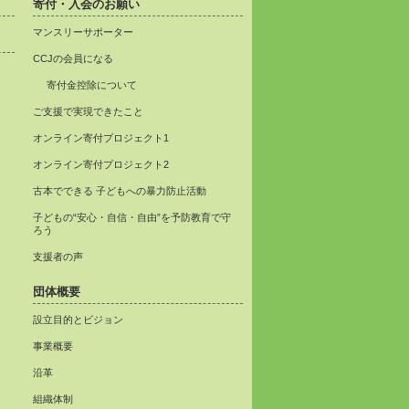
寄付・入会のお願い
マンスリーサポーター
CCJの会員になる
寄付金控除について
ご支援で実現できたこと
オンライン寄付プロジェクト1
オンライン寄付プロジェクト2
古本でできる 子どもへの暴力防止活動
子どもの“安心・自信・自由”を予防教育で守
ろう
支援者の声
団体概要
設立目的とビジョン
事業概要
沿革
組織体制