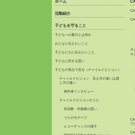
ホーム
C
C
活動紹介
C
子どもを守ること
子どもへの暴力とは何か
おとなに伝えたいこと
子
子どもたちに伝えたいこと
ロ
子どもに対する思い
子どもの視点で見る（チャイルドビジョン）
チャイルドビジョン 見え方の違いは感
じ方の違い
制作者インタビュー
チャイルドビジョンのうた
作詞家・作曲家の思い
うたのモチーフ
C
で
レコーディングの様子
C