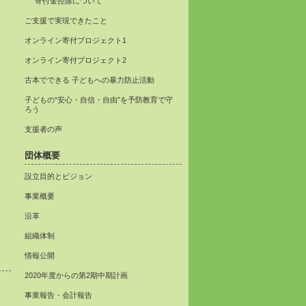
寄付金控除について
ご支援で実現できたこと
オンライン寄付プロジェクト1
オンライン寄付プロジェクト2
古本でできる 子どもへの暴力防止活動
子どもの“安心・自信・自由”を予防教育で守
ろう
支援者の声
団体概要
設立目的とビジョン
事業概要
沿革
組織体制
情報公開
2020年度からの第2期中期計画
事業報告・会計報告