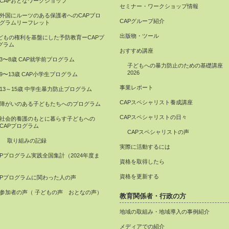
CAPおとなワークショップ
セミナー・ワークショップ情報
外国にルーツのある保護者へのCAPプロ
CAPグループ紹介
グラムリーフレット
出版物・ツール
どもの権利を基盤にした予防教育ーCAPプ
グラム
おすすめ講座
3〜8歳 CAP就学前プログラム
子どもへの暴力防止のための基礎講座
2026
9〜13歳 CAP小学生プログラム
事業レポート
13～15歳 中学生暴力防止プログラム
CAPスペシャリスト養成講座
障がいのある子どもたちへのプログラム
CAPスペシャリストの日々
社会的養護のもとに暮らす子どもへの
CAPプログラム
CAPスペシャリストの声
取り組みの記録
実際に活動するには
APプログラム実践全国集計（2024年度ま
資格を取得したら
）
資格を更新する
APプログラムに関わった人の声
参加者の声（ 子どもの声 おとなの声）
教育関係者・行政の方
地域の取組み・地域導入の事例紹介
メディアでの紹介