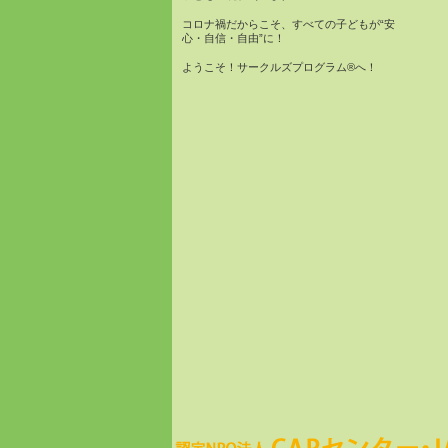
コロナ禍だからこそ、すべての子どもが“安
心・自信・自由”に！
ようこそ！サークルズプログラム®へ！