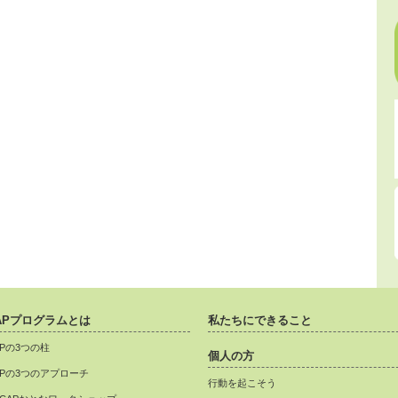
APプログラムとは
私たちにできること
APの3つの柱
個人の方
APの3つのアプローチ
行動を起こそう