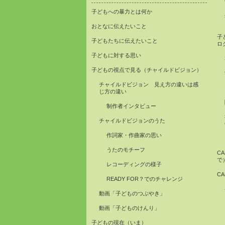
子どもへの暴力とは何か
おとなに伝えたいこと
子
子どもたちに伝えたいこと
ロ
子どもに対する思い
子どもの視点で見る（チャイルドビジョン）
チャイルドビジョン 見え方の違いは感
じ方の違い
制作者インタビュー
チャイルドビジョンのうた
作詞家・作曲家の思い
うたのモチーフ
C
で
レコーディングの様子
C
READY FOR？でのチャレンジ
動画「子どものつぶやき」
動画「子どものけんり」
子どもの現在（いま）