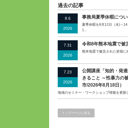
過去の記事
事務局夏季休暇について
8.6
夏季休暇を8月12日（水)～
2026
1...
令和8年熊本地震で被
7.31
熊本地震で被災された皆様に
2026
公開講座「知的・発達
7.23
きること ～性暴力の
2026
市/2026年8月18日）
地域のセミナー・ワークショップ情報を更新
トップページに戻る