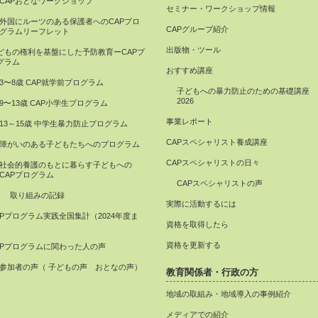
CAPおとなワークショップ
セミナー・ワークショップ情報
外国にルーツのある保護者へのCAPプロ
CAPグループ紹介
グラムリーフレット
出版物・ツール
どもの権利を基盤にした予防教育ーCAPプ
グラム
おすすめ講座
3〜8歳 CAP就学前プログラム
子どもへの暴力防止のための基礎講座
2026
9〜13歳 CAP小学生プログラム
事業レポート
13～15歳 中学生暴力防止プログラム
CAPスペシャリスト養成講座
障がいのある子どもたちへのプログラム
CAPスペシャリストの日々
社会的養護のもとに暮らす子どもへの
CAPプログラム
CAPスペシャリストの声
取り組みの記録
実際に活動するには
APプログラム実践全国集計（2024年度ま
資格を取得したら
）
資格を更新する
APプログラムに関わった人の声
参加者の声（ 子どもの声 おとなの声）
教育関係者・行政の方
地域の取組み・地域導入の事例紹介
メディアでの紹介