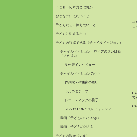
子どもへの暴力とは何か
おとなに伝えたいこと
子
子どもたちに伝えたいこと
ロ
子どもに対する思い
子どもの視点で見る（チャイルドビジョン）
チャイルドビジョン 見え方の違いは感
じ方の違い
制作者インタビュー
チャイルドビジョンのうた
作詞家・作曲家の思い
うたのモチーフ
C
で
レコーディングの様子
C
READY FOR？でのチャレンジ
動画「子どものつぶやき」
動画「子どものけんり」
子どもの現在（いま）