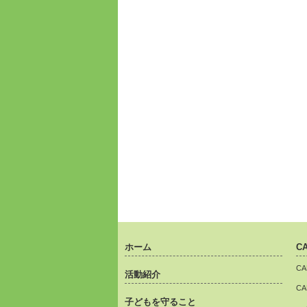
ホーム
C
C
活動紹介
C
子どもを守ること