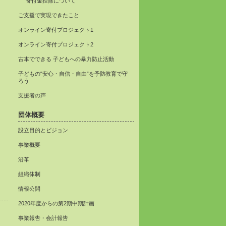
寄付金控除について
ご支援で実現できたこと
オンライン寄付プロジェクト1
オンライン寄付プロジェクト2
古本でできる 子どもへの暴力防止活動
子どもの“安心・自信・自由”を予防教育で守
ろう
支援者の声
団体概要
設立目的とビジョン
事業概要
沿革
組織体制
情報公開
2020年度からの第2期中期計画
事業報告・会計報告