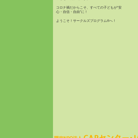
コロナ禍だからこそ、すべての子どもが“安
心・自信・自由”に！
ようこそ！サークルズプログラム®へ！