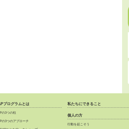
APプログラムとは
私たちにできること
APの3つの柱
個人の方
APの3つのアプローチ
行動を起こそう