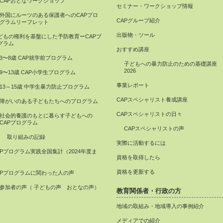
CAPおとなワークショップ
セミナー・ワークショップ情報
外国にルーツのある保護者へのCAPプロ
CAPグループ紹介
グラムリーフレット
出版物・ツール
どもの権利を基盤にした予防教育ーCAPプ
グラム
おすすめ講座
3〜8歳 CAP就学前プログラム
子どもへの暴力防止のための基礎講座
2026
9〜13歳 CAP小学生プログラム
事業レポート
13～15歳 中学生暴力防止プログラム
CAPスペシャリスト養成講座
障がいのある子どもたちへのプログラム
CAPスペシャリストの日々
社会的養護のもとに暮らす子どもへの
CAPプログラム
CAPスペシャリストの声
取り組みの記録
実際に活動するには
APプログラム実践全国集計（2024年度ま
資格を取得したら
）
資格を更新する
APプログラムに関わった人の声
参加者の声（ 子どもの声 おとなの声）
教育関係者・行政の方
地域の取組み・地域導入の事例紹介
メディアでの紹介