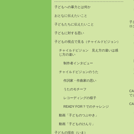
子どもへの暴力とは何か
おとなに伝えたいこと
子
子どもたちに伝えたいこと
ロ
子どもに対する思い
子どもの視点で見る（チャイルドビジョン）
チャイルドビジョン 見え方の違いは感
じ方の違い
制作者インタビュー
チャイルドビジョンのうた
作詞家・作曲家の思い
うたのモチーフ
C
で
レコーディングの様子
C
READY FOR？でのチャレンジ
動画「子どものつぶやき」
動画「子どものけんり」
子どもの現在（いま）