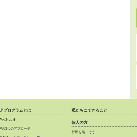
APプログラムとは
私たちにできること
APの3つの柱
個人の方
APの3つのアプローチ
行動を起こそう