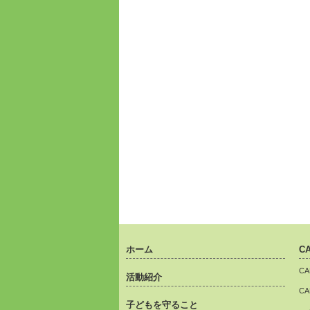
ホーム
C
C
活動紹介
C
子どもを守ること