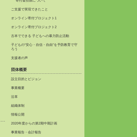
寄付金控除について
ご支援で実現できたこと
オンライン寄付プロジェクト1
オンライン寄付プロジェクト2
古本でできる 子どもへの暴力防止活動
子どもの“安心・自信・自由”を予防教育で守
ろう
支援者の声
団体概要
設立目的とビジョン
事業概要
沿革
組織体制
情報公開
2020年度からの第2期中期計画
事業報告・会計報告