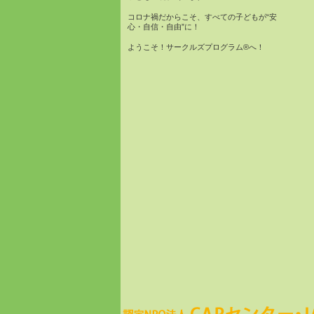
コロナ禍だからこそ、すべての子どもが“安
心・自信・自由”に！
ようこそ！サークルズプログラム®へ！