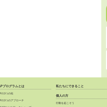
APプログラムとは
私たちにできること
APの3つの柱
個人の方
APの3つのアプローチ
行動を起こそう