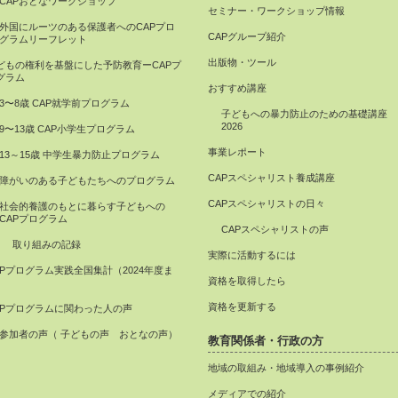
CAPおとなワークショップ
セミナー・ワークショップ情報
外国にルーツのある保護者へのCAPプロ
CAPグループ紹介
グラムリーフレット
出版物・ツール
どもの権利を基盤にした予防教育ーCAPプ
グラム
おすすめ講座
3〜8歳 CAP就学前プログラム
子どもへの暴力防止のための基礎講座
2026
9〜13歳 CAP小学生プログラム
事業レポート
13～15歳 中学生暴力防止プログラム
CAPスペシャリスト養成講座
障がいのある子どもたちへのプログラム
CAPスペシャリストの日々
社会的養護のもとに暮らす子どもへの
CAPプログラム
CAPスペシャリストの声
取り組みの記録
実際に活動するには
APプログラム実践全国集計（2024年度ま
資格を取得したら
）
資格を更新する
APプログラムに関わった人の声
参加者の声（ 子どもの声 おとなの声）
教育関係者・行政の方
地域の取組み・地域導入の事例紹介
メディアでの紹介