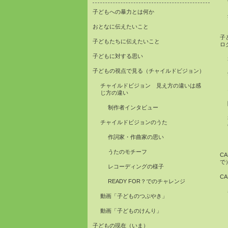
子どもへの暴力とは何か
おとなに伝えたいこと
子
子どもたちに伝えたいこと
ロ
子どもに対する思い
子どもの視点で見る（チャイルドビジョン）
チャイルドビジョン 見え方の違いは感
じ方の違い
制作者インタビュー
チャイルドビジョンのうた
作詞家・作曲家の思い
うたのモチーフ
C
で
レコーディングの様子
C
READY FOR？でのチャレンジ
動画「子どものつぶやき」
動画「子どものけんり」
子どもの現在（いま）