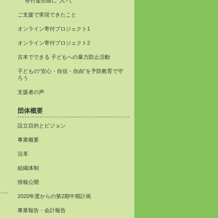
寄付金控除について
ご支援で実現できたこと
オンライン寄付プロジェクト1
オンライン寄付プロジェクト2
古本でできる 子どもへの暴力防止活動
子どもの“安心・自信・自由”を予防教育で守
ろう
支援者の声
団体概要
設立目的とビジョン
事業概要
沿革
組織体制
情報公開
2020年度からの第2期中期計画
事業報告・会計報告