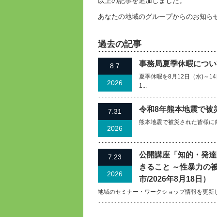
以上の記事を追加しました。
あなたの地域のグループからのお知ら
過去の記事
事務局夏季休暇について
8.7
夏季休暇を8月12日（水)～
2026
1...
令和8年熊本地震で被
7.31
熊本地震で被災された皆様に
2026
公開講座「知的・発達
7.23
きること ～性暴力の
2026
市/2026年8月18日）
地域のセミナー・ワークショップ情報を更新