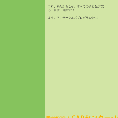
コロナ禍だからこそ、すべての子どもが“安
心・自信・自由”に！
ようこそ！サークルズプログラム®へ！