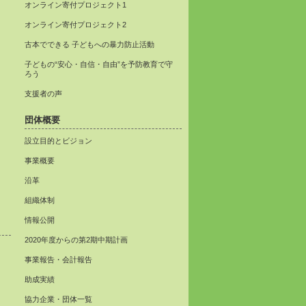
オンライン寄付プロジェクト1
オンライン寄付プロジェクト2
古本でできる 子どもへの暴力防止活動
子どもの“安心・自信・自由”を予防教育で守
ろう
支援者の声
団体概要
設立目的とビジョン
事業概要
沿革
組織体制
情報公開
2020年度からの第2期中期計画
事業報告・会計報告
助成実績
協力企業・団体一覧