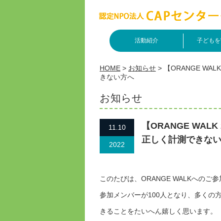
活動紹介
子どもを
HOME
>
お知らせ
>
【ORANGE W
きない方へ
お知らせ
【ORANGE WA
11.10
正しく計測できな
2022
このたびは、ORANGE WALKへの
参加メンバーが100人となり、多くの
きることをたいへん嬉しく思います。