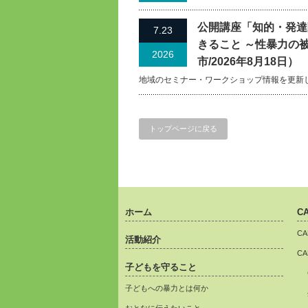
公開講座「知的・発達
7.23
きること ～性暴力の
2026
市/2026年8月18日）
地域のセミナー・ワークショップ情報を更新
トップページに戻る
ホーム
C
C
活動紹介
C
子どもを守ること
子どもへの暴力とは何か
おとなに伝えたいこと