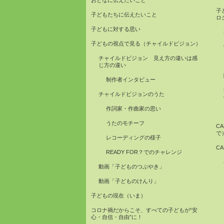
子
子どもたちに伝えたいこと
ロ
子どもに対する思い
子どもの視点で見る（チャイルドビジョン）
チャイルドビジョン 見え方の違いは感
じ方の違い
制作者インタビュー
チャイルドビジョンのうた
作詞家・作曲家の思い
うたのモチーフ
C
で
レコーディングの様子
C
READY FOR？でのチャレンジ
動画「子どものつぶやき」
動画「子どものけんり」
子どもの現在（いま）
コロナ禍だからこそ、すべての子どもが“安
心・自信・自由”に！