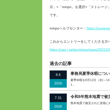
示」>「minpo」を選択>「ストレー
です。
minpoヘルプセンター：
https://congra
これからエントリーをしてくださる方
https://cap-j.net/archives/news/2022
過去の記事
事務局夏季休暇について
8.6
夏季休暇を8月12日（水)～
2026
1...
令和8年熊本地震で被
7.31
熊本地震で被災された皆様に
2026