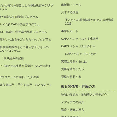
出版物・ツール
どもの権利を基盤にした予防教育ーCAPプ
グラム
おすすめ講座
3〜8歳 CAP就学前プログラム
子どもへの暴力防止のための基礎講座
2026
9〜13歳 CAP小学生プログラム
事業レポート
13～15歳 中学生暴力防止プログラム
CAPスペシャリスト養成講座
障がいのある子どもたちへのプログラム
CAPスペシャリストの日々
社会的養護のもとに暮らす子どもへの
CAPプログラム
CAPスペシャリストの声
取り組みの記録
実際に活動するには
APプログラム実践全国集計（2024年度ま
資格を取得したら
）
資格を更新する
APプログラムに関わった人の声
参加者の声（ 子どもの声 おとなの声）
教育関係者・行政の方
地域の取組み・地域導入の事例紹介
メディアでの紹介
講座・研修の導入