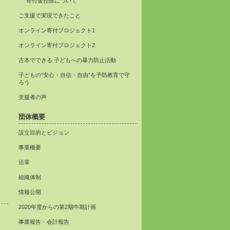
寄付金控除について
ご支援で実現できたこと
オンライン寄付プロジェクト1
オンライン寄付プロジェクト2
古本でできる 子どもへの暴力防止活動
子どもの“安心・自信・自由”を予防教育で守
ろう
支援者の声
団体概要
設立目的とビジョン
事業概要
沿革
組織体制
情報公開
2020年度からの第2期中期計画
事業報告・会計報告