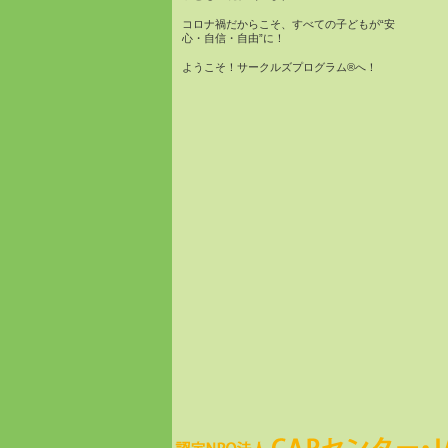
コロナ禍だからこそ、すべての子どもが“安
心・自信・自由”に！
ようこそ！サークルズプログラム®へ！