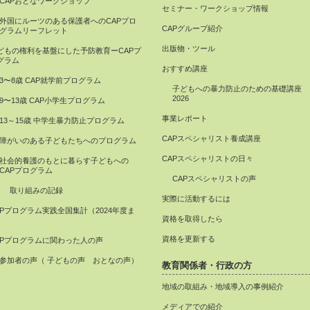
CAPおとなワークショップ
セミナー・ワークショップ情報
外国にルーツのある保護者へのCAPプロ
CAPグループ紹介
グラムリーフレット
出版物・ツール
どもの権利を基盤にした予防教育ーCAPプ
グラム
おすすめ講座
3〜8歳 CAP就学前プログラム
子どもへの暴力防止のための基礎講座
2026
9〜13歳 CAP小学生プログラム
事業レポート
13～15歳 中学生暴力防止プログラム
CAPスペシャリスト養成講座
障がいのある子どもたちへのプログラム
CAPスペシャリストの日々
社会的養護のもとに暮らす子どもへの
CAPプログラム
CAPスペシャリストの声
取り組みの記録
実際に活動するには
APプログラム実践全国集計（2024年度ま
資格を取得したら
）
資格を更新する
APプログラムに関わった人の声
参加者の声（ 子どもの声 おとなの声）
教育関係者・行政の方
地域の取組み・地域導入の事例紹介
メディアでの紹介