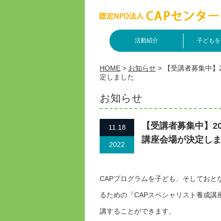
活動紹介
子どもを
HOME
>
お知らせ
>
【受講者募集中】2
定しました
お知らせ
【受講者募集中】2
11.18
講座会場が決定し
2022
CAPプログラムを子ども、そしておと
るための『CAPスペシャリスト養成
講することができます。