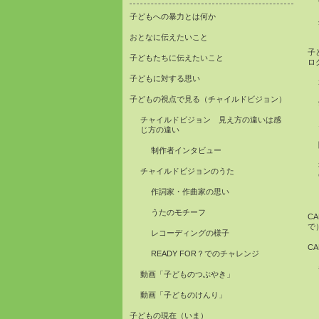
子どもへの暴力とは何か
おとなに伝えたいこと
子
子どもたちに伝えたいこと
ロ
子どもに対する思い
子どもの視点で見る（チャイルドビジョン）
チャイルドビジョン 見え方の違いは感
じ方の違い
制作者インタビュー
チャイルドビジョンのうた
作詞家・作曲家の思い
うたのモチーフ
C
で
レコーディングの様子
C
READY FOR？でのチャレンジ
動画「子どものつぶやき」
動画「子どものけんり」
子どもの現在（いま）