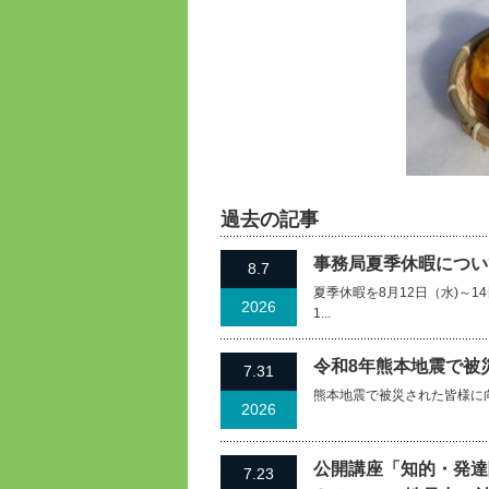
過去の記事
事務局夏季休暇について
8.7
夏季休暇を8月12日（水)～
2026
1...
令和8年熊本地震で被
7.31
熊本地震で被災された皆様に
2026
公開講座「知的・発達
7.23