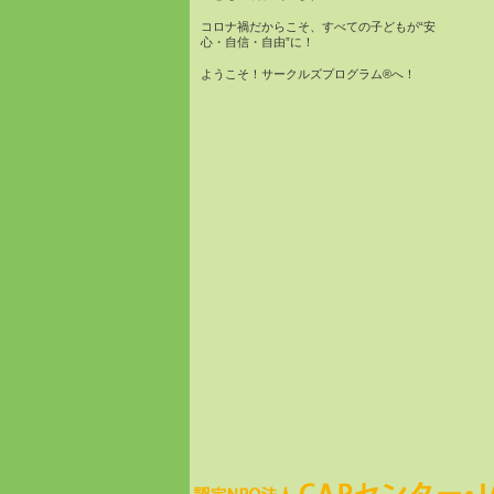
コロナ禍だからこそ、すべての子どもが“安
心・自信・自由”に！
ようこそ！サークルズプログラム®へ！