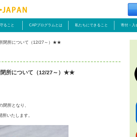
守ること
CAPプログラムとは
私たちにできること
寄付・入
閉所について（12/27～）★★
閉所について（12/27～）★★
始の閉所となり、
開所いたします。