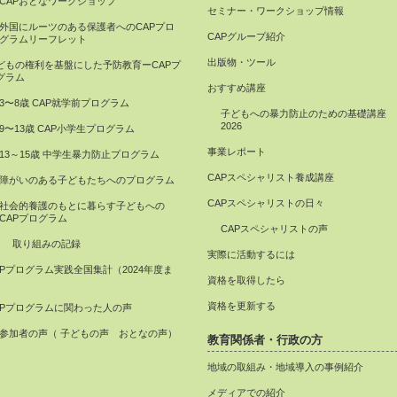
CAPおとなワークショップ
セミナー・ワークショップ情報
外国にルーツのある保護者へのCAPプロ
CAPグループ紹介
グラムリーフレット
出版物・ツール
どもの権利を基盤にした予防教育ーCAPプ
グラム
おすすめ講座
3〜8歳 CAP就学前プログラム
子どもへの暴力防止のための基礎講座
2026
9〜13歳 CAP小学生プログラム
事業レポート
13～15歳 中学生暴力防止プログラム
CAPスペシャリスト養成講座
障がいのある子どもたちへのプログラム
CAPスペシャリストの日々
社会的養護のもとに暮らす子どもへの
CAPプログラム
CAPスペシャリストの声
取り組みの記録
実際に活動するには
APプログラム実践全国集計（2024年度ま
資格を取得したら
）
資格を更新する
APプログラムに関わった人の声
参加者の声（ 子どもの声 おとなの声）
教育関係者・行政の方
地域の取組み・地域導入の事例紹介
メディアでの紹介