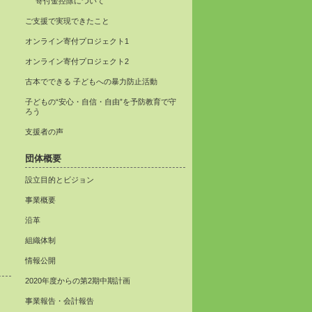
寄付金控除について
ご支援で実現できたこと
オンライン寄付プロジェクト1
オンライン寄付プロジェクト2
古本でできる 子どもへの暴力防止活動
子どもの“安心・自信・自由”を予防教育で守
ろう
支援者の声
団体概要
設立目的とビジョン
事業概要
沿革
組織体制
情報公開
2020年度からの第2期中期計画
事業報告・会計報告