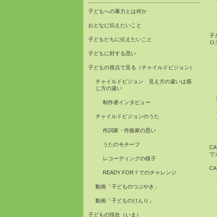
子どもへの暴力とは何か
おとなに伝えたいこと
子
子どもたちに伝えたいこと
ロ
子どもに対する思い
子どもの視点で見る（チャイルドビジョン）
チャイルドビジョン 見え方の違いは感
じ方の違い
制作者インタビュー
チャイルドビジョンのうた
作詞家・作曲家の思い
うたのモチーフ
C
で
レコーディングの様子
C
READY FOR？でのチャレンジ
動画「子どものつぶやき」
動画「子どものけんり」
子どもの現在（いま）