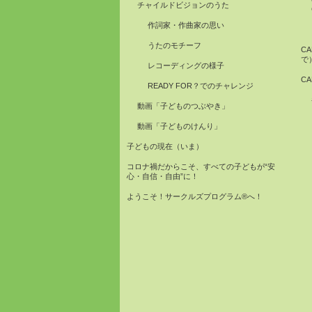
チャイルドビジョンのうた
作詞家・作曲家の思い
うたのモチーフ
C
で
レコーディングの様子
C
READY FOR？でのチャレンジ
動画「子どものつぶやき」
動画「子どものけんり」
子どもの現在（いま）
コロナ禍だからこそ、すべての子どもが“安
心・自信・自由”に！
ようこそ！サークルズプログラム®へ！