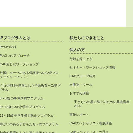
APプログラムとは
私たちにできること
APの3つの柱
個人の方
APの3つのアプローチ
行動を起こそう
CAPおとなワークショップ
セミナー・ワークショップ情報
外国にルーツのある保護者へのCAPプロ
CAPグループ紹介
グラムリーフレット
出版物・ツール
どもの権利を基盤にした予防教育ーCAPプ
グラム
おすすめ講座
3〜8歳 CAP就学前プログラム
子どもへの暴力防止のための基礎講座
2026
9〜13歳 CAP小学生プログラム
事業レポート
13～15歳 中学生暴力防止プログラム
CAPスペシャリスト養成講座
障がいのある子どもたちへのプログラム
CAPスペシャリストの日々
社会的養護のもとに暮らす子どもへの