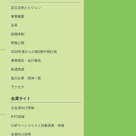
設立目的とビジョン
事業概要
沿革
組織体制
情報公開
2020年度からの第2期中期計画
事業報告・会計報告
助成実績
協力企業・団体一覧
アクセス
会員サイト
正会員向け情報
RTC情報
CAPスペシャリスト対象講座・研修
会員向け頒布