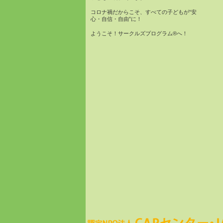
コロナ禍だからこそ、すべての子どもが“安
心・自信・自由”に！
ようこそ！サークルズプログラム®へ！