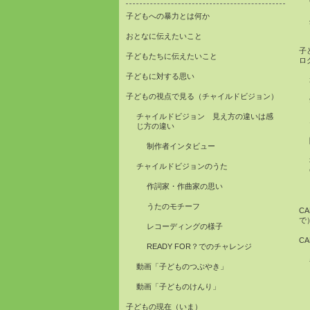
子どもへの暴力とは何か
おとなに伝えたいこと
子
子どもたちに伝えたいこと
ロ
子どもに対する思い
子どもの視点で見る（チャイルドビジョン）
チャイルドビジョン 見え方の違いは感
じ方の違い
制作者インタビュー
チャイルドビジョンのうた
作詞家・作曲家の思い
うたのモチーフ
C
で
レコーディングの様子
C
READY FOR？でのチャレンジ
動画「子どものつぶやき」
動画「子どものけんり」
子どもの現在（いま）