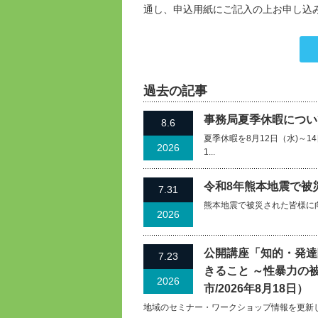
通し、申込用紙にご記入の上お申し込
過去の記事
事務局夏季休暇について
8.6
夏季休暇を8月12日（水)～
2026
1...
令和8年熊本地震で被
7.31
熊本地震で被災された皆様に
2026
公開講座「知的・発達
7.23
きること ～性暴力の
2026
市/2026年8月18日）
地域のセミナー・ワークショップ情報を更新