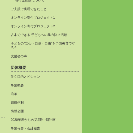
寄付金控除について
ご支援で実現できたこと
オンライン寄付プロジェクト1
オンライン寄付プロジェクト2
古本でできる 子どもへの暴力防止活動
子どもの“安心・自信・自由”を予防教育で守
ろう
支援者の声
団体概要
設立目的とビジョン
事業概要
沿革
組織体制
情報公開
2020年度からの第2期中期計画
事業報告・会計報告