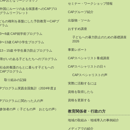
CAPおとなワークショップ
セミナー・ワークショップ情報
外国にルーツのある保護者へのCAPプロ
CAPグループ紹介
グラムリーフレット
出版物・ツール
どもの権利を基盤にした予防教育ーCAPプ
グラム
おすすめ講座
3〜8歳 CAP就学前プログラム
子どもへの暴力防止のための基礎講座
2026
9〜13歳 CAP小学生プログラム
事業レポート
13～15歳 中学生暴力防止プログラム
CAPスペシャリスト養成講座
障がいのある子どもたちへのプログラム
CAPスペシャリストの日々
社会的養護のもとに暮らす子どもへの
CAPプログラム
CAPスペシャリストの声
取り組みの記録
実際に活動するには
APプログラム実践全国集計（2024年度ま
資格を取得したら
）
資格を更新する
APプログラムに関わった人の声
参加者の声（ 子どもの声 おとなの声）
教育関係者・行政の方
地域の取組み・地域導入の事例紹介
メディアでの紹介