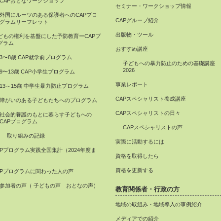
CAPおとなワークショップ
セミナー・ワークショップ情報
外国にルーツのある保護者へのCAPプロ
CAPグループ紹介
グラムリーフレット
出版物・ツール
どもの権利を基盤にした予防教育ーCAPプ
グラム
おすすめ講座
3〜8歳 CAP就学前プログラム
子どもへの暴力防止のための基礎講座
2026
9〜13歳 CAP小学生プログラム
事業レポート
13～15歳 中学生暴力防止プログラム
CAPスペシャリスト養成講座
障がいのある子どもたちへのプログラム
CAPスペシャリストの日々
社会的養護のもとに暮らす子どもへの
CAPプログラム
CAPスペシャリストの声
取り組みの記録
実際に活動するには
APプログラム実践全国集計（2024年度ま
資格を取得したら
）
資格を更新する
APプログラムに関わった人の声
参加者の声（ 子どもの声 おとなの声）
教育関係者・行政の方
地域の取組み・地域導入の事例紹介
メディアでの紹介