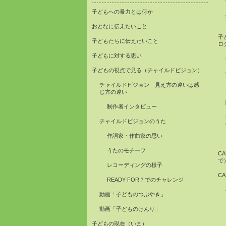
子どもへの暴力とは何か
おとなに伝えたいこと
子
子どもたちに伝えたいこと
ロ
子どもに対する思い
子どもの視点で見る（チャイルドビジョン）
チャイルドビジョン 見え方の違いは感
じ方の違い
制作者インタビュー
チャイルドビジョンのうた
作詞家・作曲家の思い
うたのモチーフ
C
で
レコーディングの様子
C
READY FOR？でのチャレンジ
動画「子どものつぶやき」
動画「子どものけんり」
子どもの現在（いま）