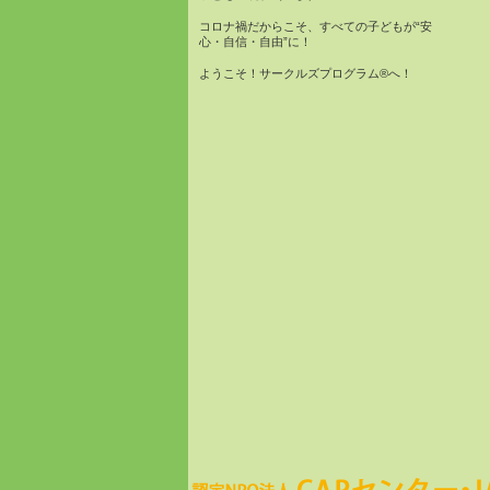
コロナ禍だからこそ、すべての子どもが“安
心・自信・自由”に！
ようこそ！サークルズプログラム®へ！