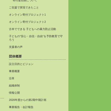
寄付金控除について
ご支援で実現できたこと
オンライン寄付プロジェクト1
オンライン寄付プロジェクト2
古本でできる 子どもへの暴力防止活動
子どもの“安心・自信・自由”を予防教育で守
ろう
支援者の声
団体概要
設立目的とビジョン
事業概要
沿革
組織体制
情報公開
2020年度からの第2期中期計画
事業報告・会計報告