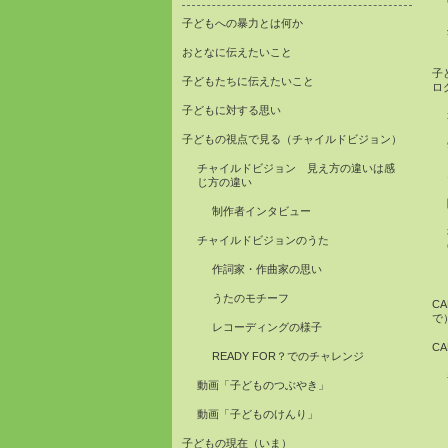
子どもへの暴力とは何か
おとなに伝えたいこと
子
子どもたちに伝えたいこと
ロ
子どもに対する思い
子どもの視点で見る（チャイルドビジョン）
チャイルドビジョン 見え方の違いは感
じ方の違い
制作者インタビュー
チャイルドビジョンのうた
作詞家・作曲家の思い
うたのモチーフ
C
で
レコーディングの様子
C
READY FOR？でのチャレンジ
動画「子どものつぶやき」
動画「子どものけんり」
子どもの現在（いま）