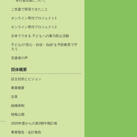
寄付金控除について
ご支援で実現できたこと
オンライン寄付プロジェクト1
オンライン寄付プロジェクト2
古本でできる 子どもへの暴力防止活動
子どもの“安心・自信・自由”を予防教育で守
ろう
支援者の声
団体概要
設立目的とビジョン
事業概要
沿革
組織体制
情報公開
2020年度からの第2期中期計画
事業報告・会計報告