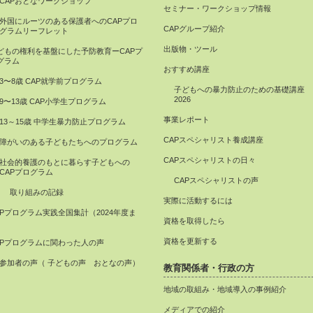
CAPおとなワークショップ
セミナー・ワークショップ情報
外国にルーツのある保護者へのCAPプロ
CAPグループ紹介
グラムリーフレット
出版物・ツール
どもの権利を基盤にした予防教育ーCAPプ
グラム
おすすめ講座
3〜8歳 CAP就学前プログラム
子どもへの暴力防止のための基礎講座
2026
9〜13歳 CAP小学生プログラム
事業レポート
13～15歳 中学生暴力防止プログラム
CAPスペシャリスト養成講座
障がいのある子どもたちへのプログラム
CAPスペシャリストの日々
社会的養護のもとに暮らす子どもへの
CAPプログラム
CAPスペシャリストの声
取り組みの記録
実際に活動するには
APプログラム実践全国集計（2024年度ま
資格を取得したら
）
資格を更新する
APプログラムに関わった人の声
参加者の声（ 子どもの声 おとなの声）
教育関係者・行政の方
地域の取組み・地域導入の事例紹介
メディアでの紹介