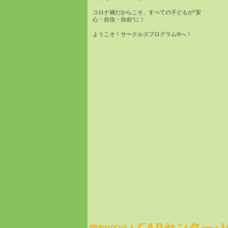
コロナ禍だからこそ、すべての子どもが“安
心・自信・自由”に！
ようこそ！サークルズプログラム®へ！