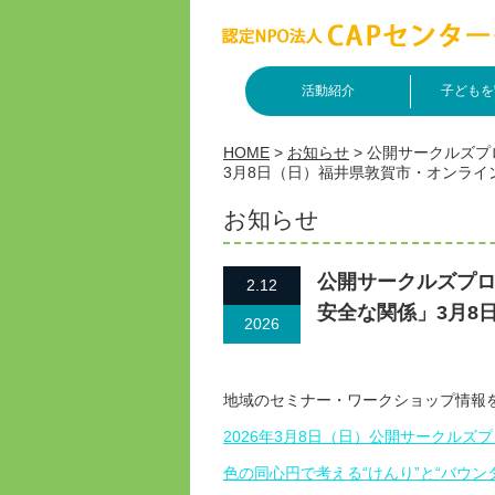
活動紹介
子どもを
HOME
>
お知らせ
>
公開サークルズプ
3月8日（日）福井県敦賀市・オンライ
お知らせ
公開サークルズプ
2.12
安全な関係」3月8
2026
地域のセミナー・ワークショップ情報
2026年3月8日（日）公開サークル
色の同心円で考える“けんり”と“バウン