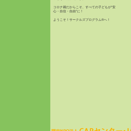
コロナ禍だからこそ、すべての子どもが“安
心・自信・自由”に！
ようこそ！サークルズプログラム®へ！