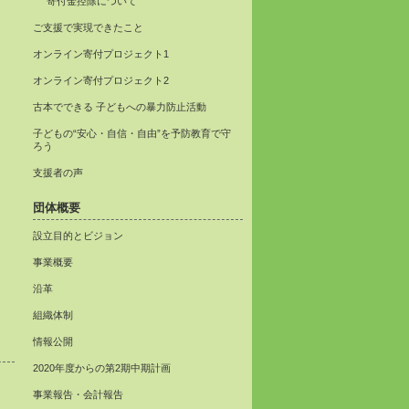
寄付金控除について
ご支援で実現できたこと
オンライン寄付プロジェクト1
オンライン寄付プロジェクト2
古本でできる 子どもへの暴力防止活動
子どもの“安心・自信・自由”を予防教育で守
ろう
支援者の声
団体概要
設立目的とビジョン
事業概要
沿革
組織体制
情報公開
2020年度からの第2期中期計画
事業報告・会計報告