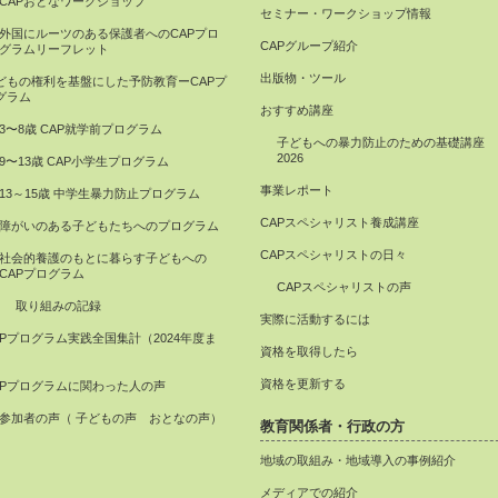
CAPおとなワークショップ
セミナー・ワークショップ情報
外国にルーツのある保護者へのCAPプロ
CAPグループ紹介
グラムリーフレット
出版物・ツール
どもの権利を基盤にした予防教育ーCAPプ
グラム
おすすめ講座
3〜8歳 CAP就学前プログラム
子どもへの暴力防止のための基礎講座
2026
9〜13歳 CAP小学生プログラム
事業レポート
13～15歳 中学生暴力防止プログラム
CAPスペシャリスト養成講座
障がいのある子どもたちへのプログラム
CAPスペシャリストの日々
社会的養護のもとに暮らす子どもへの
CAPプログラム
CAPスペシャリストの声
取り組みの記録
実際に活動するには
APプログラム実践全国集計（2024年度ま
資格を取得したら
）
資格を更新する
APプログラムに関わった人の声
参加者の声（ 子どもの声 おとなの声）
教育関係者・行政の方
地域の取組み・地域導入の事例紹介
メディアでの紹介