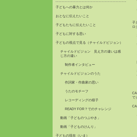
子どもへの暴力とは何か
おとなに伝えたいこと
子
子どもたちに伝えたいこと
ロ
子どもに対する思い
子どもの視点で見る（チャイルドビジョン）
チャイルドビジョン 見え方の違いは感
じ方の違い
制作者インタビュー
チャイルドビジョンのうた
作詞家・作曲家の思い
うたのモチーフ
C
で
レコーディングの様子
C
READY FOR？でのチャレンジ
動画「子どものつぶやき」
動画「子どものけんり」
子どもの現在（いま）