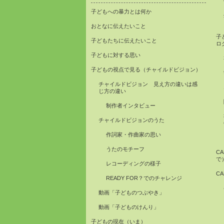
子どもへの暴力とは何か
おとなに伝えたいこと
子
子どもたちに伝えたいこと
ロ
子どもに対する思い
子どもの視点で見る（チャイルドビジョン）
チャイルドビジョン 見え方の違いは感
じ方の違い
制作者インタビュー
チャイルドビジョンのうた
作詞家・作曲家の思い
うたのモチーフ
C
で
レコーディングの様子
C
READY FOR？でのチャレンジ
動画「子どものつぶやき」
動画「子どものけんり」
子どもの現在（いま）