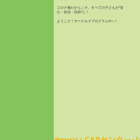
コロナ禍だからこそ、すべての子どもが“安
心・自信・自由”に！
ようこそ！サークルズプログラム®へ！