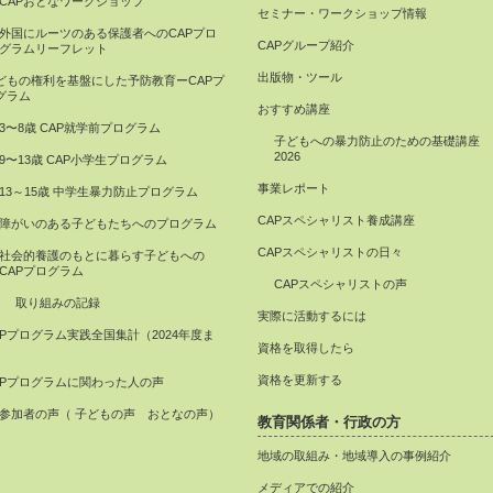
CAPおとなワークショップ
セミナー・ワークショップ情報
外国にルーツのある保護者へのCAPプロ
CAPグループ紹介
グラムリーフレット
出版物・ツール
どもの権利を基盤にした予防教育ーCAPプ
グラム
おすすめ講座
3〜8歳 CAP就学前プログラム
子どもへの暴力防止のための基礎講座
2026
9〜13歳 CAP小学生プログラム
事業レポート
13～15歳 中学生暴力防止プログラム
CAPスペシャリスト養成講座
障がいのある子どもたちへのプログラム
CAPスペシャリストの日々
社会的養護のもとに暮らす子どもへの
CAPプログラム
CAPスペシャリストの声
取り組みの記録
実際に活動するには
APプログラム実践全国集計（2024年度ま
資格を取得したら
）
資格を更新する
APプログラムに関わった人の声
参加者の声（ 子どもの声 おとなの声）
教育関係者・行政の方
地域の取組み・地域導入の事例紹介
メディアでの紹介