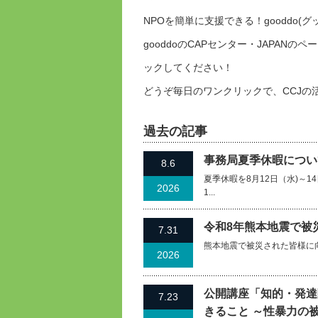
NPOを簡単に支援できる！gooddo
gooddoのCAPセンター・JAPA
ックしてください！
どうぞ毎日のワンクリックで、CCJの
過去の記事
事務局夏季休暇について
8.6
夏季休暇を8月12日（水)～
2026
1...
令和8年熊本地震で被
7.31
熊本地震で被災された皆様に
2026
公開講座「知的・発達
7.23
きること ～性暴力の