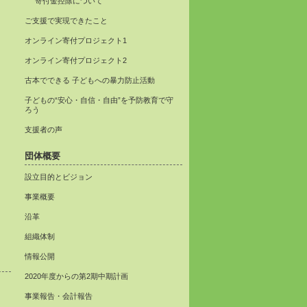
寄付金控除について
ご支援で実現できたこと
オンライン寄付プロジェクト1
オンライン寄付プロジェクト2
古本でできる 子どもへの暴力防止活動
子どもの“安心・自信・自由”を予防教育で守
ろう
支援者の声
団体概要
設立目的とビジョン
事業概要
沿革
組織体制
情報公開
2020年度からの第2期中期計画
事業報告・会計報告