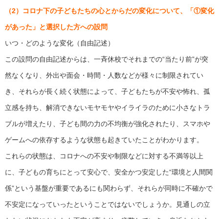
（2）コロナ下の子どもたちの心とからだの変化について、「①変化
があった」と選択した方への設問
いつ・どのような変化（自由記述）
この設問の自由記述からは、一斉休校でそれまでの“当たり前”が突
然なくなり、外出や面会・時間・人数などが様々に制限されてい
き、それらが長く続く状態によって、子どもたちが不安や怖れ、孤
立感を持ち、解消できないモヤモヤやイライラのために小さなトラ
ブルが増えたり、子ども間の力の不均衡が強化されたり、スマホや
ゲームへの依存するような状態も起きていたことがわかります。
これらの状態は、コロナへの不安や制限などに対する不満等以上
に、子どもの育ちにとって安心で、安全かつ安定した“環境と人間関
係”という基盤が重要であるにも関わらず、それらが同時に不確かで
不安定になっていったということではないでしょうか。見通しの立