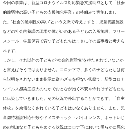
今回の事業は、新型コロナウイルス対応緊急支援助成として「社会
的脆弱性の高い子どもの支援強化事業」の枠組みで実施しまし
た。“社会的脆弱性の高い”という文脈で考えますと、児童養護施設
などの社会的養護の現場や障がいのある子どもの入所施設、フリー
スクール、学童保育で育つ子どもたちはまさにその当事者と考えら
れます。
しかし、それ以外の子どもが“社会的脆弱性”を持たされていないか
と言えばそうではありません。コロナ下で、多くの子どもたちは何
ら説明をされないまま指示に従わざるを得ない状態で、新型コロナ
ウイルス感染症拡大のなかでおとなが抱く不安や怖れは子どもたち
に伝染していきました。その状況で外出することができず、「自主
休校」を余儀なくされている子どもは少なくありません。また、児
童虐待相談対応件数やドメスティック・バイオレンス、ネットいじ
めの増加など子どもをめぐる状況はコロナ下において明らかに悪化