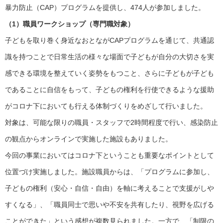
暴力防止（CAP）プログラムを提供し、474人が参加しました。
（1）職員ワークショップ（専門職対象）
子どもを取り巻く身近なおとながCAPプログラムを通じて、共通認
識を持つことで日常生活の様々な場面で子どもが自分の大切さを実
感できる環境を整えていく姿勢をもつこと、さらに子どもが子ども
であることに自信をもって、子どもの権利を行使できるような援助
がコロナ下においても行える体制づくりをめざして行いました。
対象は、可能な限りの職員・スタッフで2時間程度で行い、感染防止
の観点からオンラインで実施した施設もありました。
今回の事業においてはコロナ下ということも重要なポイントとして
位置づけ実施しました。施設職員からは、「プログラムに参加し、
子どもの権利（安心・自信・自由）を軸に考えることで支援がしや
すくなる」、「職員同士で思いや不安を共有したり、視野を広げる
ことができた」という感想が複数見られました。一方で、「制限の