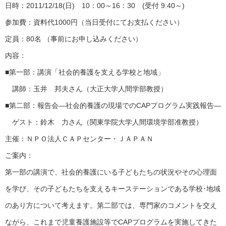
日時：2011/12/18(日) 10：00～16：30 (受付 9:40～)
参加費：資料代1000円（当日受付にてお支払ください）
定員：80名 （事前にお申し込みください）
内容：
■第一部：講演「社会的養護を支える学校と地域」
講師：玉井 邦夫さん（大正大学人間学部教授）
■第二部：報告会―社会的養護の現場でのCAPプログラム実践報告―
ゲスト：鈴木 力さん（関東学院大学人間環境学部准教授）
主催：ＮＰＯ法人ＣＡＰセンター・ＪＡＰＡＮ
ご案内：
第一部の講演で、社会的養護にいる子どもたちの状況やその心理面
を学び、その子どもたちを支えるキーステーションである学校･地域
のあり方について考えます。第二部では、専門家のコメントを交え
ながら、これまで児童養護施設等でCAPプログラムを実施してきた