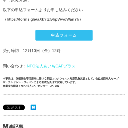
申し込み方法：
以下の申込フォームよりお申し込みください
（https://forms.gle/aXkYtzGhpWwoWanY6）
申込フォーム
受付締切 12月10日（金）12時
問い合わせ：
NPO法人あいちCAPプラス
本事業は、休眠預金等活用法に基づく新型コロナウイルス対応緊急支援として、公益社団法人セーブ・
ザ・チルドレン・ジャパンによる助成を受けて実施しています。
事業実行団体：NPO法人CAPセンター・JAPAN
関連記事