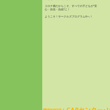
コロナ禍だからこそ、すべての子どもが“安
心・自信・自由”に！
ようこそ！サークルズプログラム®へ！