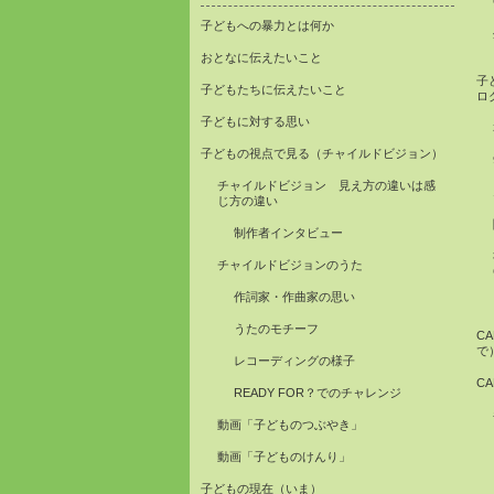
子どもへの暴力とは何か
おとなに伝えたいこと
子
子どもたちに伝えたいこと
ロ
子どもに対する思い
子どもの視点で見る（チャイルドビジョン）
チャイルドビジョン 見え方の違いは感
じ方の違い
制作者インタビュー
チャイルドビジョンのうた
作詞家・作曲家の思い
うたのモチーフ
C
で
レコーディングの様子
C
READY FOR？でのチャレンジ
動画「子どものつぶやき」
動画「子どものけんり」
子どもの現在（いま）