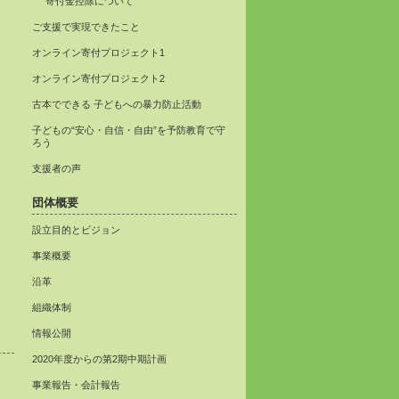
寄付金控除について
ご支援で実現できたこと
オンライン寄付プロジェクト1
オンライン寄付プロジェクト2
古本でできる 子どもへの暴力防止活動
子どもの“安心・自信・自由”を予防教育で守
ろう
支援者の声
団体概要
設立目的とビジョン
事業概要
沿革
組織体制
情報公開
2020年度からの第2期中期計画
事業報告・会計報告