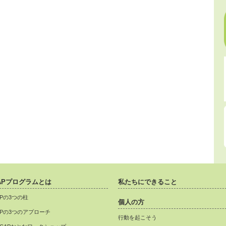
APプログラムとは
私たちにできること
APの3つの柱
個人の方
APの3つのアプローチ
行動を起こそう