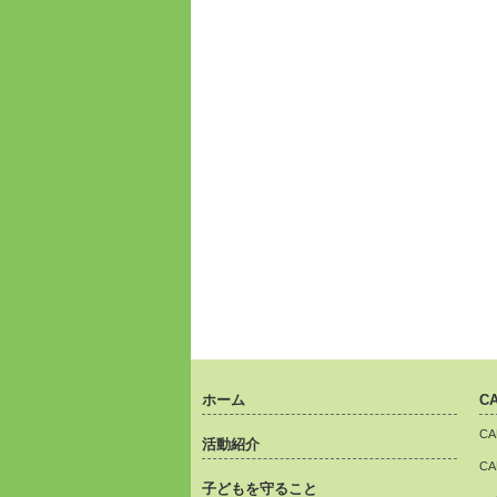
ホーム
C
C
活動紹介
C
子どもを守ること