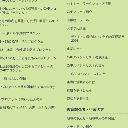
CAPおとなワークショップ
セミナー・ワークショップ情報
外国にルーツのある保護者へのCAPプロ
CAPグループ紹介
グラムリーフレット
出版物・ツール
どもの権利を基盤にした予防教育ーCAPプ
グラム
おすすめ講座
3〜8歳 CAP就学前プログラム
子どもへの暴力防止のための基礎講座
2026
9〜13歳 CAP小学生プログラム
事業レポート
13～15歳 中学生暴力防止プログラム
CAPスペシャリスト養成講座
障がいのある子どもたちへのプログラム
CAPスペシャリストの日々
社会的養護のもとに暮らす子どもへの
CAPプログラム
CAPスペシャリストの声
取り組みの記録
実際に活動するには
APプログラム実践全国集計（2024年度ま
資格を取得したら
）
資格を更新する
APプログラムに関わった人の声
参加者の声（ 子どもの声 おとなの声）
教育関係者・行政の方
地域の取組み・地域導入の事例紹介
メディアでの紹介