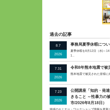
過去の記事
事務局夏季休暇について
8.7
夏季休暇を8月12日（水)～
2026
1...
令和8年熊本地震で被
7.31
熊本地震で被災された皆様に
2026
公開講座「知的・発達
7.23
きること ～性暴力の
2026
市/2026年8月18日）
地域のセミナー・ワークショップ情報を更新