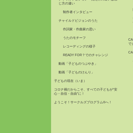
じ方の違い
制作者インタビュー
チャイルドビジョンのうた
作詞家・作曲家の思い
うたのモチーフ
C
で
レコーディングの様子
C
READY FOR？でのチャレンジ
動画「子どものつぶやき」
動画「子どものけんり」
子どもの現在（いま）
コロナ禍だからこそ、すべての子どもが“安
心・自信・自由”に！
ようこそ！サークルズプログラム®へ！