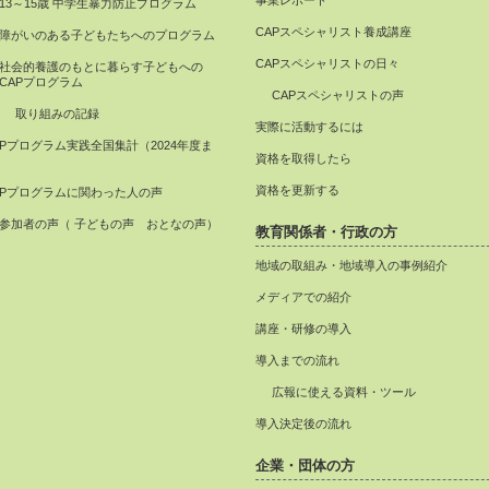
事業レポート
13～15歳 中学生暴力防止プログラム
CAPスペシャリスト養成講座
障がいのある子どもたちへのプログラム
CAPスペシャリストの日々
社会的養護のもとに暮らす子どもへの
CAPプログラム
CAPスペシャリストの声
取り組みの記録
実際に活動するには
APプログラム実践全国集計（2024年度ま
資格を取得したら
）
資格を更新する
APプログラムに関わった人の声
参加者の声（ 子どもの声 おとなの声）
教育関係者・行政の方
地域の取組み・地域導入の事例紹介
メディアでの紹介
講座・研修の導入
導入までの流れ
広報に使える資料・ツール
導入決定後の流れ
企業・団体の方