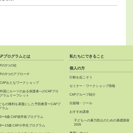
APプログラムとは
私たちにできること
APの3つの柱
個人の方
APの3つのアプローチ
行動を起こそう
CAPおとなワークショップ
セミナー・ワークショップ情報
外国にルーツのある保護者へのCAPプロ
CAPグループ紹介
グラムリーフレット
出版物・ツール
どもの権利を基盤にした予防教育ーCAPプ
グラム
おすすめ講座
3〜8歳 CAP就学前プログラム
子どもへの暴力防止のための基礎講座
2026
9〜13歳 CAP小学生プログラム