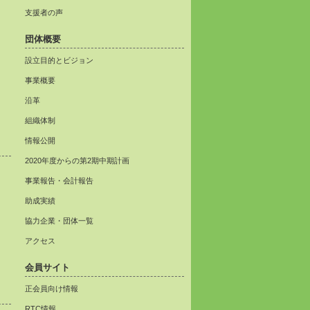
支援者の声
団体概要
設立目的とビジョン
事業概要
沿革
組織体制
情報公開
2020年度からの第2期中期計画
事業報告・会計報告
助成実績
協力企業・団体一覧
アクセス
会員サイト
正会員向け情報
RTC情報