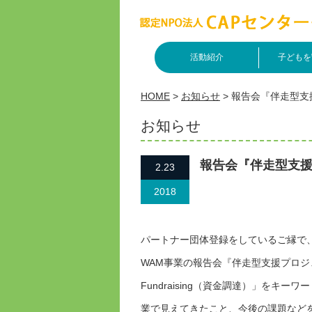
活動紹介
子どもを
HOME
>
お知らせ
>
報告会『伴走型支
お知らせ
報告会『伴走型支
2.23
2018
パートナー団体登録をしているご縁で
WAM事業の報告会『伴走型支援プロジェク
Fundraising（資金調達）」をキ
業で見えてきたこと、今後の課題など