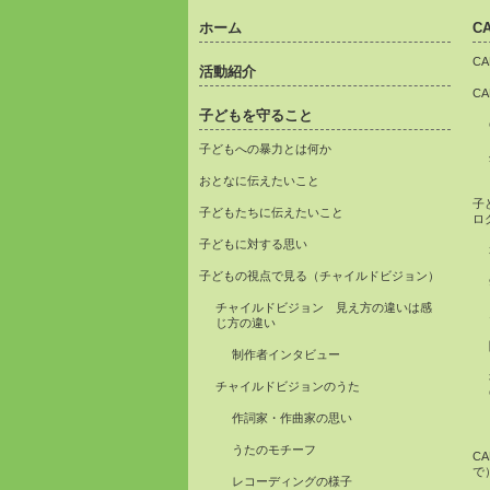
ホーム
C
C
活動紹介
C
子どもを守ること
子どもへの暴力とは何か
おとなに伝えたいこと
子
子どもたちに伝えたいこと
ロ
子どもに対する思い
子どもの視点で見る（チャイルドビジョン）
チャイルドビジョン 見え方の違いは感
じ方の違い
制作者インタビュー
チャイルドビジョンのうた
作詞家・作曲家の思い
うたのモチーフ
C
で
レコーディングの様子