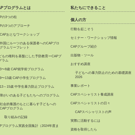
APプログラムとは
私たちにできること
APの3つの柱
個人の方
APの3つのアプローチ
行動を起こそう
CAPおとなワークショップ
セミナー・ワークショップ情報
外国にルーツのある保護者へのCAPプロ
CAPグループ紹介
グラムリーフレット
出版物・ツール
どもの権利を基盤にした予防教育ーCAPプ
グラム
おすすめ講座
3〜8歳 CAP就学前プログラム
子どもへの暴力防止のための基礎講座
2026
9〜13歳 CAP小学生プログラム
事業レポート
13～15歳 中学生暴力防止プログラム
CAPスペシャリスト養成講座
障がいのある子どもたちへのプログラム
CAPスペシャリストの日々
社会的養護のもとに暮らす子どもへの
CAPプログラム
CAPスペシャリストの声
取り組みの記録
実際に活動するには
APプログラム実践全国集計（2024年度ま
資格を取得したら
）