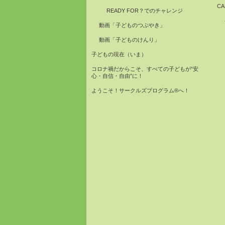
C
READY FOR？でのチャレンジ
動画「子どものつぶやき」
動画「子どものけんり」
子どもの現在（いま）
コロナ禍だからこそ、すべての子どもが“安
心・自信・自由”に！
ようこそ！サークルズプログラム®へ！