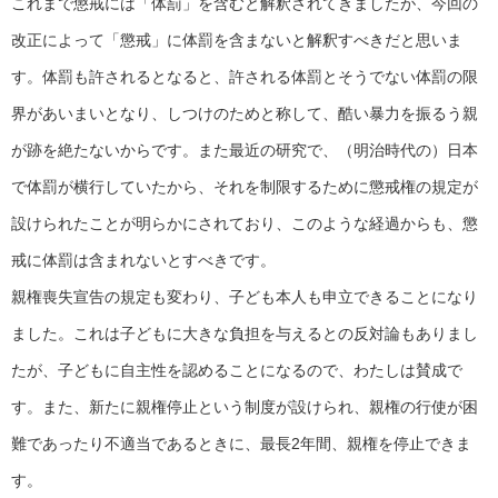
これまで懲戒には「体罰」を含むと解釈されてきましたが、今回の
改正によって「懲戒」に体罰を含まないと解釈すべきだと思いま
す。体罰も許されるとなると、許される体罰とそうでない体罰の限
界があいまいとなり、しつけのためと称して、酷い暴力を振るう親
が跡を絶たないからです。また最近の研究で、（明治時代の）日本
で体罰が横行していたから、それを制限するために懲戒権の規定が
設けられたことが明らかにされており、このような経過からも、懲
戒に体罰は含まれないとすべきです。
親権喪失宣告の規定も変わり、子ども本人も申立できることになり
ました。これは子どもに大きな負担を与えるとの反対論もありまし
たが、子どもに自主性を認めることになるので、わたしは賛成で
す。また、新たに親権停止という制度が設けられ、親権の行使が困
難であったり不適当であるときに、最長2年間、親権を停止できま
す。