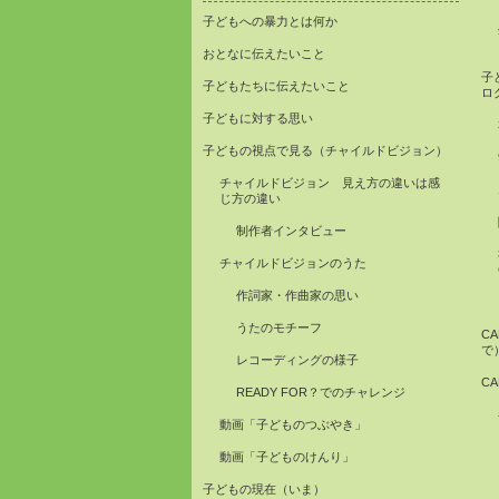
子どもへの暴力とは何か
おとなに伝えたいこと
子
子どもたちに伝えたいこと
ロ
子どもに対する思い
子どもの視点で見る（チャイルドビジョン）
チャイルドビジョン 見え方の違いは感
じ方の違い
制作者インタビュー
チャイルドビジョンのうた
作詞家・作曲家の思い
うたのモチーフ
C
で
レコーディングの様子
C
READY FOR？でのチャレンジ
動画「子どものつぶやき」
動画「子どものけんり」
子どもの現在（いま）