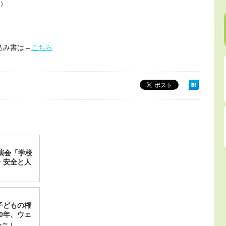
む）
込み書は→
こちら
演会「学校
・安全と人
子どもの権
0年、ウェ
へ～」