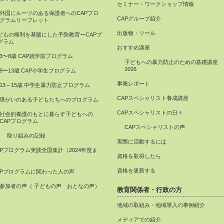
セミナー・ワークショップ情報
外国にルーツのある保護者へのCAPプロ
CAPグループ紹介
グラムリーフレット
出版物・ツール
どもの権利を基盤にした予防教育ーCAPプ
グラム
おすすめ講座
3〜8歳 CAP就学前プログラム
子どもへの暴力防止のための基礎講座
2026
9〜13歳 CAP小学生プログラム
事業レポート
13～15歳 中学生暴力防止プログラム
CAPスペシャリスト養成講座
障がいのある子どもたちへのプログラム
CAPスペシャリストの日々
社会的養護のもとに暮らす子どもへの
CAPプログラム
CAPスペシャリストの声
取り組みの記録
実際に活動するには
APプログラム実践全国集計（2024年度ま
資格を取得したら
）
資格を更新する
APプログラムに関わった人の声
参加者の声（ 子どもの声 おとなの声）
教育関係者・行政の方
地域の取組み・地域導入の事例紹介
メディアでの紹介