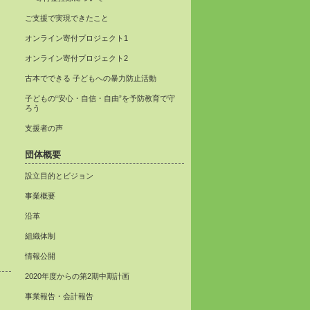
ご支援で実現できたこと
オンライン寄付プロジェクト1
オンライン寄付プロジェクト2
古本でできる 子どもへの暴力防止活動
子どもの“安心・自信・自由”を予防教育で守
ろう
支援者の声
団体概要
設立目的とビジョン
事業概要
沿革
組織体制
情報公開
2020年度からの第2期中期計画
事業報告・会計報告