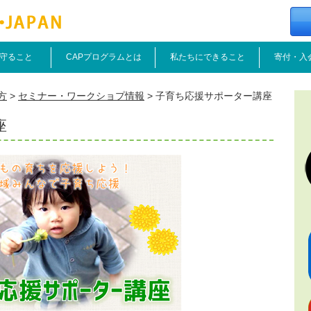
守ること
CAPプログラムとは
私たちにできること
寄付・入
方
>
セミナー・ワークショプ情報
>
子育ち応援サポーター講座
座