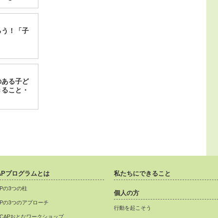
ろう！「子
のある子ど
きること・
APプログラムとは
私たちにできること
APの3つの柱
個人の方
APの3つのアプローチ
行動を起こそう
CAPおとなワークショップ