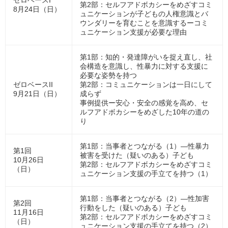
ゼロベースI
第2部：セルフアドボカシーをめざすコミ
8月24日（日）
ュニケーションが子どもの人権意識とバ
ウンダリーを育むことを意識するーコミ
ュニケーション支援が必要な理由
第1部：知的・発達障がいを捉え直し、社
会構造を意識し、性暴力に対する支援に
必要な姿勢を持つ
ゼロベースII
第2部：コミュニケーションは一日にして
9月21日（日）
成らず
事例提供ー安心・安全の感覚を高め、セ
ルフアドボカシーをめざした10年の道の
り
第1部：当事者とつながる（1）―性暴力
第1回
被害を受けた（疑いのある）子ども
10月26日
第2部：セルフアドボカシーをめざすコミ
（日）
ュニケーション支援の手立てを持つ（1）
第1部：当事者とつながる（2）―性加害
第2回
行動をした（疑いのある）子ども
11月16日
第2部：セルフアドボカシーをめざすコミ
（日）
ュニケーション支援の手立てを持つ（2）