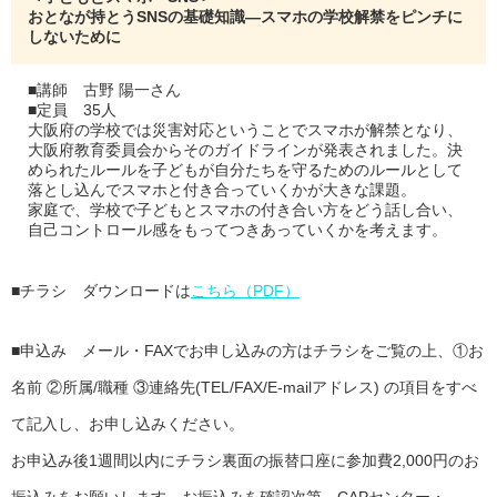
おとなが持とうSNSの基礎知識―スマホの学校解禁をピンチに
しないために
■講師 古野 陽一さん
■定員 35人
大阪府の学校では災害対応ということでスマホが解禁となり、
大阪府教育委員会からそのガイドラインが発表されました。決
められたルールを子どもが自分たちを守るためのルールとして
落とし込んでスマホと付き合っていくかが大きな課題。
家庭で、学校で子どもとスマホの付き合い方をどう話し合い、
自己コントロール感をもってつきあっていくかを考えます。
■チラシ ダウンロードは
こちら（PDF）
■申込み メール・FAXでお申し込みの方はチラシをご覧の上、①お
名前 ②所属/職種 ③連絡先(TEL/FAX/E-mailアドレス) の項目をすべ
て記入し、お申し込みください。
お申込み後1週間以内にチラシ裏面の振替口座に参加費2,000円のお