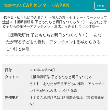
menu
HOME
>
私たちにできること
>
個人の方
>
セミナー・ワークショプ
情報
>
【援助職研修 子どもたちと明日をつくろう！】 あなたが守
る子どもの権利―アタッチメント形成からみるしつけと体罰―
【援助職研修 子どもたちと明日をつくろう！】 あな
たが守る子どもの権利―アタッチメント形成からみる
しつけと体罰―
日付
2013年02月24日
タイトル
【援助職研修 子どもたちと明日をつくろ
う！】 あなたが守る子どもの権利―アタッチメ
ント形成からみるしつけと体罰―
開催場所
ＪＩＣＡ地球ひろば 2F国際会議場 （東京都新宿
区）