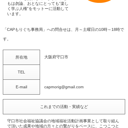
もは勿論、おとなにとっても“楽し
く学ぶ人権”をモットーに活動して
います。
「CAPもりぐち事務局」への問合せは、月～土曜日の10時～18時で
す。
大阪府守口市
所在地
TEL
E-mail
capmorig@gmail.com
これまでの活動・実績など
守口市社会福祉協議会の地域福祉活動計画事業として取り組ん
で頂いた成果や地域の方々との繋がりをベースに、こつこつと