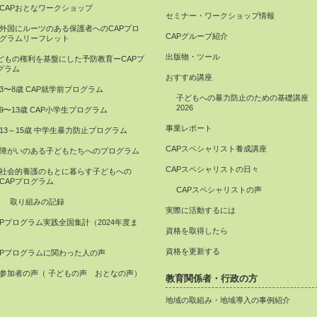
CAPおとなワークショップ
セミナー・ワークショップ情報
外国にルーツのある保護者へのCAPプロ
CAPグループ紹介
グラムリーフレット
出版物・ツール
どもの権利を基盤にした予防教育ーCAPプ
グラム
おすすめ講座
3〜8歳 CAP就学前プログラム
子どもへの暴力防止のための基礎講座
2026
9〜13歳 CAP小学生プログラム
事業レポート
13～15歳 中学生暴力防止プログラム
CAPスペシャリスト養成講座
障がいのある子どもたちへのプログラム
CAPスペシャリストの日々
社会的養護のもとに暮らす子どもへの
CAPプログラム
CAPスペシャリストの声
取り組みの記録
実際に活動するには
APプログラム実践全国集計（2024年度ま
資格を取得したら
）
資格を更新する
APプログラムに関わった人の声
参加者の声（ 子どもの声 おとなの声）
教育関係者・行政の方
地域の取組み・地域導入の事例紹介