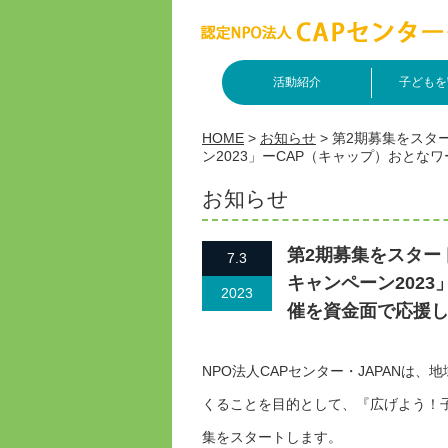
活動紹介
子どもを
HOME
>
お知らせ
>
第2期募集をスタ
ン2023」ーCAP（キャップ）おと
お知らせ
第2期募集をスター
7.3
キャンペーン202
2023
催を資金面で応援
NPO法人CAPセンター・JAPANは
くることを目的として、『広げよう！子
集をスタートします。