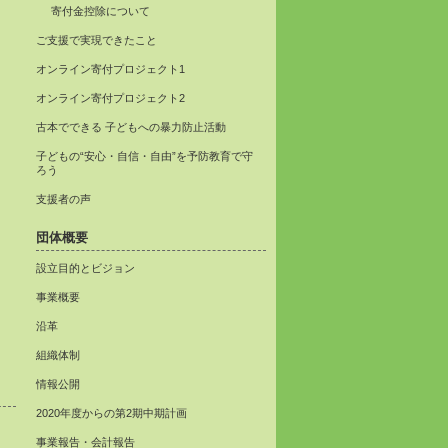
寄付金控除について
ご支援で実現できたこと
オンライン寄付プロジェクト1
オンライン寄付プロジェクト2
古本でできる 子どもへの暴力防止活動
子どもの“安心・自信・自由”を予防教育で守
ろう
支援者の声
団体概要
設立目的とビジョン
事業概要
沿革
組織体制
情報公開
2020年度からの第2期中期計画
事業報告・会計報告