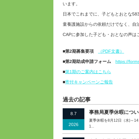
います。
日本でこれまでに、子どもとおとな58
童養護施設からの依頼だけでなく、自
CAPに参加した子ども・おとなの声
■第2期募集要項
（PDF文書）
■第2期助成申請フォーム
https://fo
■
第1期のご案内はこちら
■
寄付キャンペーンご報告
過去の記事
事務局夏季休暇について
8.7
夏季休暇を8月12日（水)～
2026
1...