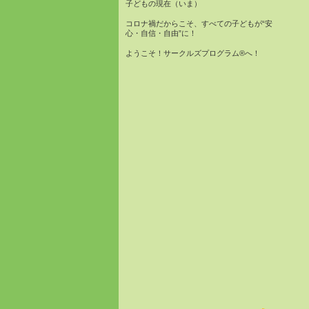
子どもの現在（いま）
コロナ禍だからこそ、すべての子どもが“安
心・自信・自由”に！
ようこそ！サークルズプログラム®へ！