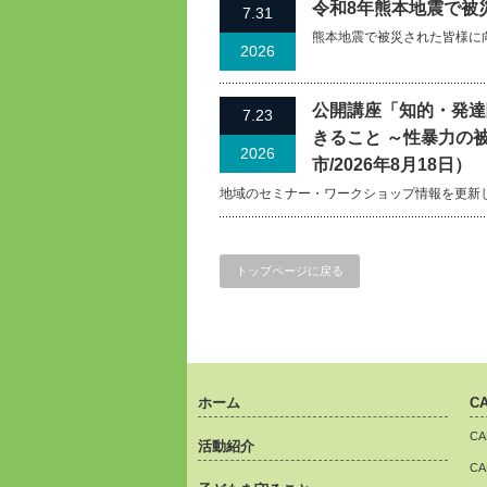
令和8年熊本地震で被
7.31
熊本地震で被災された皆様に
2026
公開講座「知的・発達
7.23
きること ～性暴力の
2026
市/2026年8月18日）
地域のセミナー・ワークショップ情報を更新
トップページに戻る
ホーム
C
C
活動紹介
C