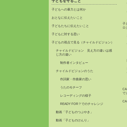
子どもを守ること
子どもへの暴力とは何か
おとなに伝えたいこと
子
子どもたちに伝えたいこと
ロ
子どもに対する思い
子どもの視点で見る（チャイルドビジョン）
チャイルドビジョン 見え方の違いは感
じ方の違い
制作者インタビュー
チャイルドビジョンのうた
作詞家・作曲家の思い
うたのモチーフ
C
で
レコーディングの様子
C
READY FOR？でのチャレンジ
動画「子どものつぶやき」
動画「子どものけんり」