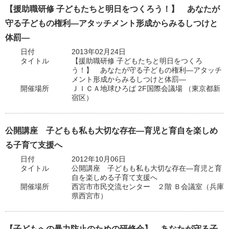
【援助職研修 子どもたちと明日をつくろう！】 あなたが
守る子どもの権利―アタッチメント形成からみるしつけと
体罰―
日付
2013年02月24日
タイトル
【援助職研修 子どもたちと明日をつくろ
う！】 あなたが守る子どもの権利―アタッチ
メント形成からみるしつけと体罰―
開催場所
ＪＩＣＡ地球ひろば 2F国際会議場 （東京都新
宿区）
公開講座 子どもも私も大切な存在―育児と育自を楽しめ
る子育て支援へ
日付
2012年10月06日
タイトル
公開講座 子どもも私も大切な存在―育児と育
自を楽しめる子育て支援へ
開催場所
西宮市市民交流センター ２階 Ｂ会議室（兵庫
県西宮市）
【子どもへの暴力防止のための研修会】 あなたが守る子